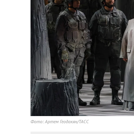
Фото: Артем Геодакян/ТАСС