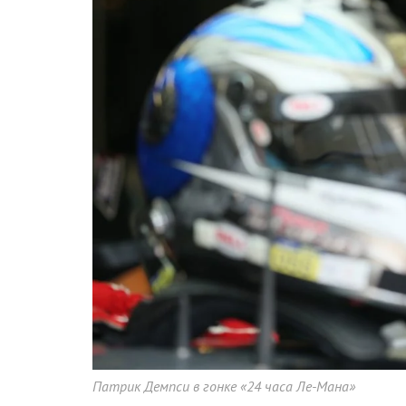
Патрик Демпси в гонке «24 часа Ле-Мана»