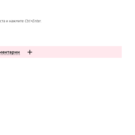
кста и нажмите
Ctrl+Enter
.
ментарии