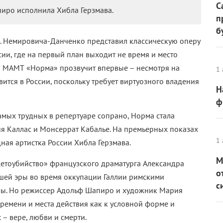
С
иро исполнила Хибла Герзмава.
п
б
.И. Немировича-Данченко представил классическую оперу
и, где на первый план выходит не время и место
ии МАМТ «Норма» прозвучит впервые – несмотря на
1 
авится в России, поскольку требует виртуозного владения
Н
ф
амых трудных в репертуаре сопрано, Норма стала
я Каллас и Монсеррат Кабалье. На премьерных показах
1 
ная артистка России Хибла Герзмава.
М
 Детоубийство» французского драматурга Александра
о
ашей эры во время оккупации Галлии римскими
с
ины. Но режиссер Адольф Шапиро и художник Мария
времени и места действия как к условной форме и
 – вере, любви и смерти.