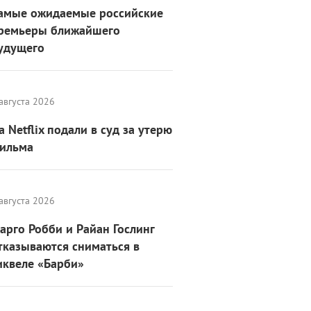
амые ожидаемые российские
ремьеры ближайшего
удущего
августа 2026
а Netflix подали в суд за утерю
ильма
августа 2026
арго Робби и Райан Гослинг
тказываются сниматься в
иквеле «Барби»