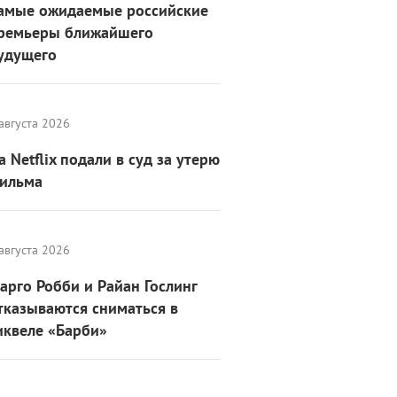
амые ожидаемые российские
ремьеры ближайшего
удущего
августа 2026
а Netflix подали в суд за утерю
ильма
августа 2026
арго Робби и Райан Гослинг
тказываются сниматься в
иквеле «Барби»