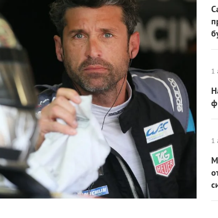
С
п
б
1 
Н
ф
1 
М
о
с