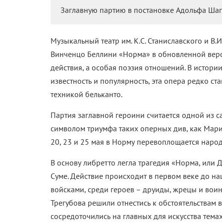
Заглавную партию в постановке Адольфа Шап
Музыкальный театр им. К.С. Станиславского и В
Винченцо Беллини «Норма» в обновленной верси
действия, а особая поэзия отношений. В истор
известность и популярность, эта опера редко ст
техникой бельканто.
Партия заглавной героини считается одной из с
символом триумфа таких оперных див, как Мари
20, 23 и 25 мая в Норму перевоплощается народ
В основу либретто легла трагедия «Норма, или
Суме. Действие происходит в первом веке до н
войсками, среди героев – друиды, жрецы и во
Трегубова решили отнестись к обстоятельствам 
сосредоточились на главных для искусства темах