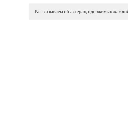
Рассказываем об актерах, одержимых жаждой
На этой неделе 100-летний юбилей отмечает леге
только испытание на выносливость, но и часть п
Ferrari». «КиноРепортер» решил связать две, каза
управляющих как своими эмоциями, так и
гоночн
Патр