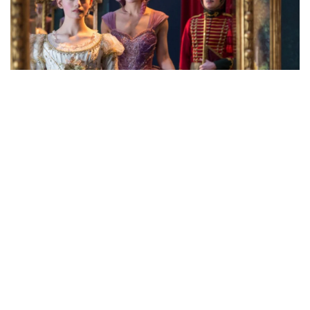
Кадр из фильма «Щелкунчик и четыре королевства»
В России «Щелкунчика» принято считать
«своей» сказкой — в основном благодаря
великому балету Петра Ильича Чайковского.
Но Голливуд-то тоже претендует на
собственную версию творения Эрнста
Теодора Амадея Гофмана. «Кинорепортер»