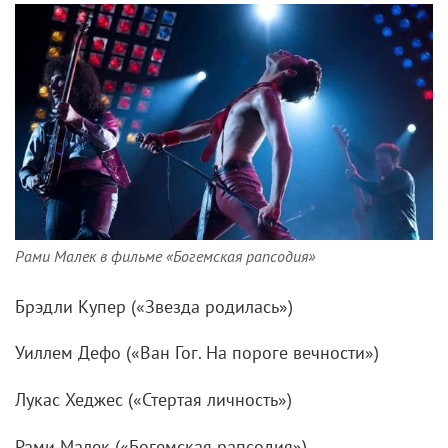
Рами Малек в фильме «Богемская рапсодия»
Брэдли Купер («Звезда родилась»)
Уиллем Дефо («Ван Гог. На пороге вечности»)
Лукас Хеджес («Стертая личность»)
Рами Малек («Богемская рапсодия»)