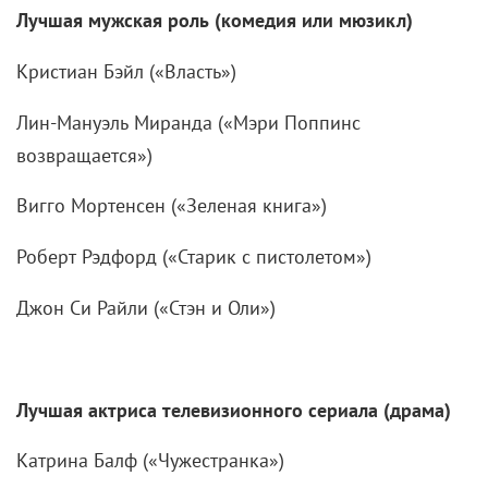
Лучшая мужская роль (комедия или мюзикл)
Кристиан Бэйл («Власть»)
Лин-Мануэль Миранда («Мэри Поппинс
возвращается»)
Вигго Мортенсен («Зеленая книга»)
Роберт Рэдфорд («Старик с пистолетом»)
Джон Си Райли («Стэн и Оли»)
Лучшая актриса телевизионного сериала (драма)
Катрина Балф («Чужестранка»)