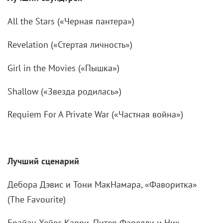
All the Stars («Черная пантера»)
Revelation («Стертая личность»)
Girl in the Movies («Пышка»)
Shallow («Звезда родилась»)
Requiem For A Private War («Частная война»)
Лучший сценарий
Дебора Дэвис и Тони МакНамара, «Фаворитка»
(The Favourite)
Брайан Хейес Карри, Питер Фарелли и Ник