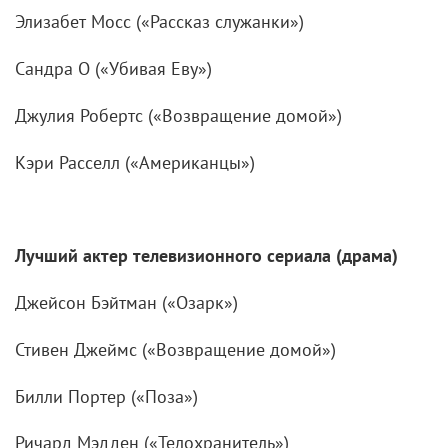
Элизабет Мосс («Рассказ служанки»)
Сандра О («Убивая Еву»)
Джулия Робертс («Возвращение домой»)
Кэри Расселл («Американцы»)
Лучший актер телевизионного сериала (драма)
Джейсон Бэйтман («Озарк»)
Стивен Джеймс («Возвращение домой»)
Билли Портер («Поза»)
Ричард Мэдден («Телохранитель»)