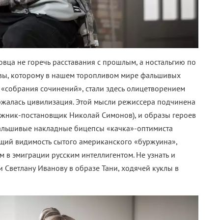
вца не горечь расставания с прошлым, а ностальгию по
квы, которому в нашем торопливом мире фальшивых
ые «собрания сочинений», стали здесь олицетворением
ржалась цивилизация. Этой мысли режиссера подчинена
дожник-постановщик Николай Симонов), и образы героев
Фальшивые накладные бицепсы «качка»-оптимиста
ющий видимость сытого американского «буржуина»,
 в эмиграции русским интеллигентом. Не узнать и
 Светлану Иванову в образе Тани, ходячей куклы в