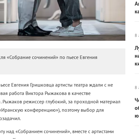
А
к
8 
Л
н
кля «Собрание сочинений» по пьесе Евгения
к
ьесе Евгения Гришковца артисты театра ждали с не
8 
рвая работа Виктора Рыжакова в качестве
Ч
. Рыжаков режиссер глубокий, за проходной материал
о
 «Иранскую конференцию»), поэтому выбор для
ю
озадачил.
ту над «Собранием сочинений», вместе с артистами