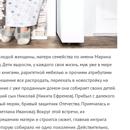
молодой женщины, матери семейства по имени Марина
 Дети выросли, у каждого своя жизнь, муж уже в мире
 книгами, раритетной мебелью и прочими атрибутами
шение все распродать, переехать в новостройку на
ание с уже проданным домом она собирает своих детей.
ший сын Николай (Никита Ефремов). Прибыл с далекого
ный моряк, бравый защитник Отечества. Примчалась и
етлана Иванова). Вокруг этой встречи, их
ешению матери и строится сюжет, главная интрига
оторую собирало не одно поколение. Действительно,