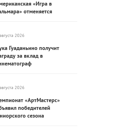
мериканская «Игра в
альмара» отменяется
августа 2026
ука Гуаданьино получит
аграду за вклад в
инематограф
августа 2026
емпионат «АртМастерс»
бъявил победителей
ниорского сезона