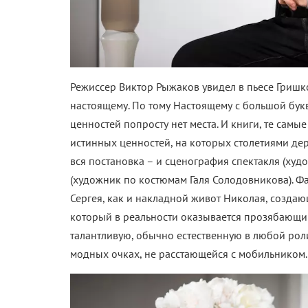
Режиссер Виктор Рыжаков увидел в пьесе Гришко
настоящему. По тому Настоящему с большой бу
ценностей попросту нет места. И книги, те сам
истинных ценностей, на которых столетиями де
вся постановка – и сценография спектакля (ху
(художник по костюмам Галя Солодовникова). 
Сергея, как и накладной живот Николая, созда
который в реальности оказывается прозябающим
талантливую, обычно естественную в любой роли
модных очках, не расстающейся с мобильником.