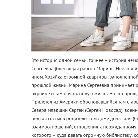
Это история одной семьи, точнее – история не
Сергеевна (блестящая работа Марины Неёловой).
ином. Хозяйка огромной квартиры, заполненной
прошлой жизни, Марина Сергеевна принимает ре
окраине и там начать новую жизнь. На это прощ
Прилетел из Америки обосновавшийся там стар
Севера младший Сергей (Сергей Новосад), воен
редкая гостья в родительском доме дочь Таня (Св
взаимоотношений, отношения к неожиданному р
которого – куда девать огромную библиотеку, к