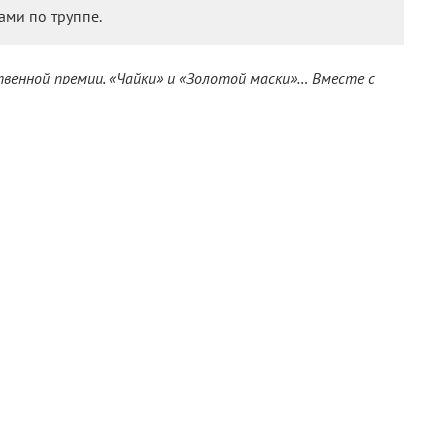
ами по труппе.
венной премии, «Чайки» и «Золотой маски»… Вместе с
из тех, кто стоял у истоков «Мастерской Петра
ее 30 лет. Хватает у нее и киноработ. В Okko
трирующий очень необычный взгляд на уже порядком
ю Ксению.
нецы, ставшие артистами, но, кажется, никто из них не
ыбирал совершенно самостоятельный путь. И уж точно
ак, то только в кино, потому что мы с Полей работаем в
ичем уже более 30 лет, с момента его основания. Я
аша киноиндустрия переживала переходный период,
моего творческого пути практически полностью связано с
ожностью поработать с Петром Фоменко, Сергеем