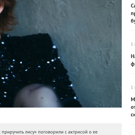
С
п
б
1 
Н
ф
1 
М
о
с
 приручить лису» поговорили с актрисой о ее