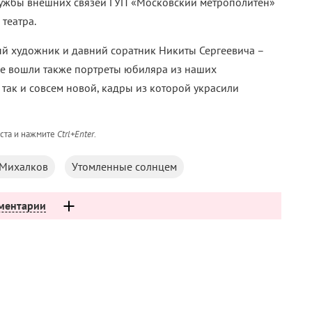
лужбы внешних связей ГУП «Московский метрополитен»
театра.
ый художник и давний соратник Никиты Сергеевича –
нее вошли также портреты юбиляра из наших
 так и совсем новой, кадры из которой украсили
кста и нажмите
Ctrl+Enter
.
 Михалков
Утомленные солнцем
ментарии