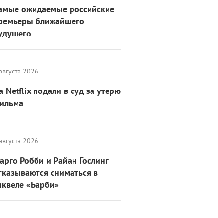
амые ожидаемые российские
ремьеры ближайшего
удущего
августа 2026
а Netflix подали в суд за утерю
ильма
августа 2026
арго Робби и Райан Гослинг
тказываются сниматься в
иквеле «Барби»