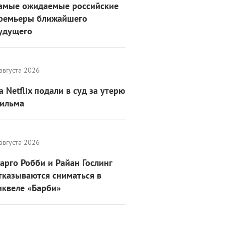
амые ожидаемые российские
ремьеры ближайшего
удущего
августа 2026
а Netflix подали в суд за утерю
ильма
августа 2026
арго Робби и Райан Гослинг
тказываются сниматься в
иквеле «Барби»