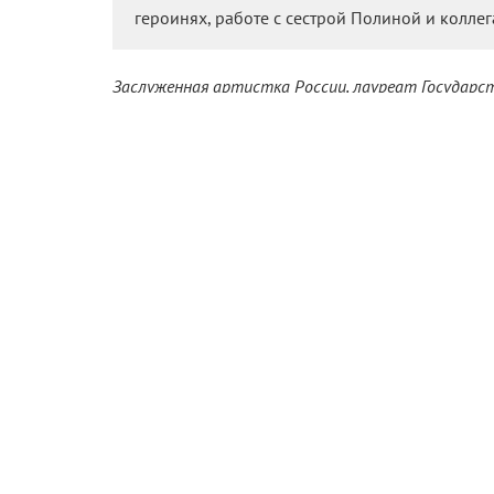
героинях, работе с сестрой Полиной и коллег
Заслуженная артистка России, лауреат Государст
сестрой-близнецом Ксения Кутепова была одной 
Фоменко» и не изменяет любимому театру уже бол
стартовал сериал
«Как приручить лису»
, демонс
избитую тему маньяков, тем не менее привлекшу
Вы с Полиной, конечно, не первые в истории близ
отказывался от эксплуатации похожести и не в
не достиг в этом таких высот…
— Не знаю, первые мы такие или нет. Но если и т
одном театре – «Мастерская Петра Фоменко», пр
пришла в профессию в начале 1990-х, когда н
сниматься было особо не в чем, так что начало 
театром. Ему я обязана всем, в частности возм