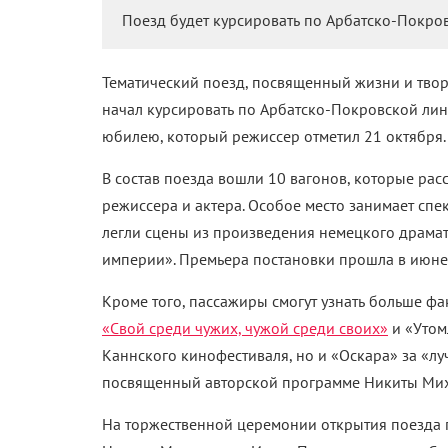
Поезд будет курсировать по Арбатско-Покров
Тематический поезд, посвященный жизни и тво
начал курсировать по Арбатско-Покровской лин
юбилею, который режиссер отметил 21 октября.
В состав поезда вошли 10 вагонов, которые рас
режиссера и актера. Особое место занимает сп
легли сцены из произведения немецкого драмату
империи». Премьера постановки прошла в июне
Кроме того, пассажиры смогут узнать больше ф
«Свой среди чужих, чужой среди своих»
и «Утом
Каннского кинофестиваля, но и «Оскара» за «лу
посвященный авторской программе Никиты Ми
На торжественной церемонии открытия поезда п