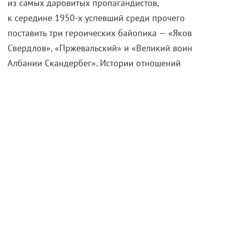
из самых даровитых пропагандистов,
к середине
1950-х
успевший среди прочего
поставить три героических байопика — «Яков
Свердлов», «Пржевальский» и «Великий воин
Албании Скандербег». Истории отношений
Юткевича с Каннским фестивалем мог бы
позавидовать любой из современных режиссеров
(и не только российских), здесь он получил четыре
награды: в 1954-м —
«Международный приз»
и «Особое упоминание» за «Великого воина
Албании Скандербега», в 1956-м
и 1966-м —
два
режиссерских приза, за «Отелло» и «Ленина
в Польше» соответственно.
В середине прошлого века советское кино в
Каннах вообще любили. Например, в том же 1956