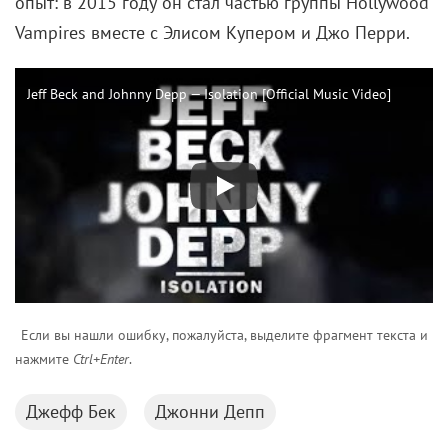
опыт: в 2015 году он стал частью группы Hollywood
Vampires вместе с Элисом Купером и Джо Перри.
Jeff Beck and Johnny Depp — Isolation [Official Music Video]
Если вы нашли ошибку, пожалуйста, выделите фрагмент текста и
нажмите
Ctrl+Enter
.
Джефф Бек
Джонни Депп