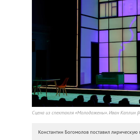
Сцена из спектакля «Молодожены». Иван Каплин (И
Константин Богомолов поставил лирическую