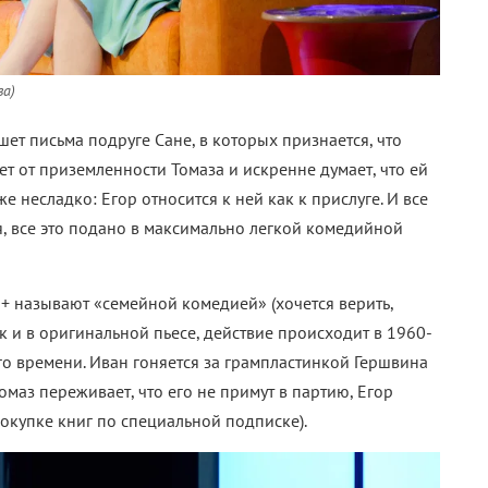
ва)
ет письма подруге Сане, в которых признается, что
ет от приземленности Томаза и искренне думает, что ей
е несладко: Егор относится к ней как к прислуге. И все
, все это подано в максимально легкой комедийной
18+ называют
«
семейной комедией
» (хочется верить,
к и в оригинальной пьесе, действие происходит в 1960-
ого времени. Иван гоняется за грампластинкой Гершвина
Томаз переживает, что его не примут в партию, Егор
покупке книг по специальной подписке).