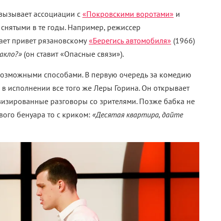
 вызывает ассоциации с
«Покровскими воротами»
и
 снятыми в те годы. Например, режиссер
дает привет рязановскому
«Берегись автомобиля»
(1966)
акло?
»
(он ставит «Опасные связи»).
возможными способами. В первую очередь за комедию
в исполнении все того же Леры Горина. Он открывает
овизированные разговоры со зрителями. Позже бабка не
вого бенуара то с криком:
«
Десятая квартира, дайте