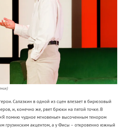
рник)
 герои. Салазкин в одной из сцен влезает в бирюзовый
ров, и, конечно же, рвет брюки на пятой точке. В
«
Я помню чудное мгновенье
» высоченным тенором
ным грузинским акцентом, а у Фисы – откровенно южный