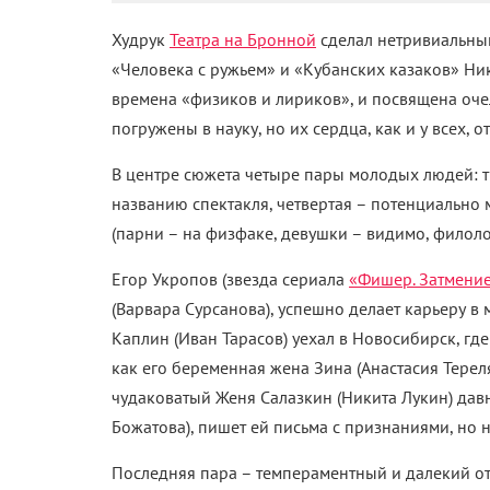
Худрук
Театра на Бронной
сделал нетривиальны
«Человека с ружьем»
и
«Кубанских казаков»
Ник
времена
«физиков и лириков», и посвящена оче
погружены в науку, но их сердца, как и у всех, 
В центре сюжета четыре пары молодых людей: 
названию спектакля, четвертая – потенциально м
(парни – на физфаке, девушки – видимо, филоло
Егор Укропов (звезда сериала
«Фишер. Затмени
(Варвара Сурсанова), успешно делает карьеру в
Каплин (Иван Тарасов) уехал в Новосибирск, где
как его беременная жена Зина (Анастасия Тереля
чудаковатый
Женя Салазкин (Никита Лукин) дав
Божатова), пишет ей письма с признаниями, но 
Последняя пара – темпераментный и далекий от