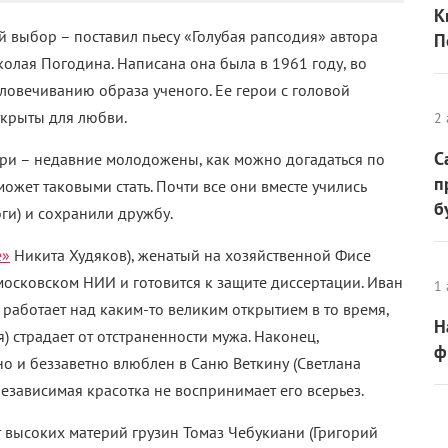
К
й выбор – поставил пьесу
«Голубая рапсодия»
автора
П
олая Погодина. Написана она была в 1961 году, во
ловечиванию образа ученого. Ее герои с головой
открыты для любви.
2 
С
три
– недавние молодожены, как можно догадаться по
п
ожет таковыми стать. Почти все они вместе учились
б
ги) и сохранили дружбу.
е»
Никита Худяков), женатый на хозяйственной Фисе
 московском НИИ и готовится к защите диссертации. Иван
1 
 работает над каким-то великим открытием в то время,
Н
) страдает от отстраненности мужа. Наконец,
ф
но и беззаветно влюблен в Саню Веткину (Светлана
независимая красотка не воспринимает его всерьез.
 высоких материй грузин Томаз Чебукиани (Григорий