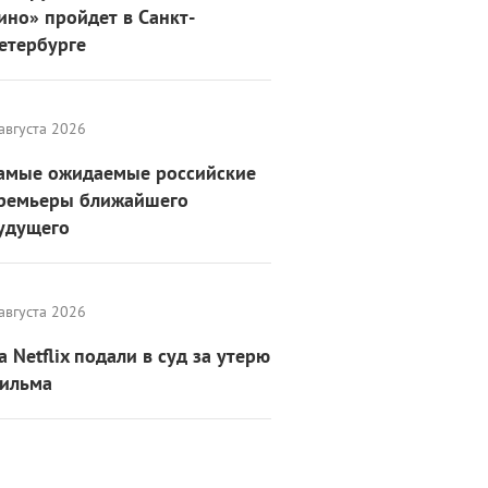
ино» пройдет в Санкт-
етербурге
августа 2026
амые ожидаемые российские
ремьеры ближайшего
удущего
августа 2026
а Netflix подали в суд за утерю
ильма