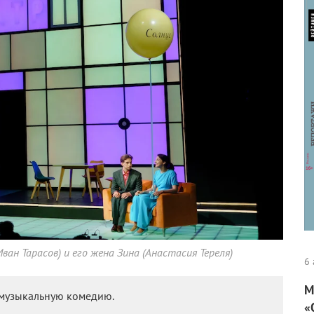
ван Тарасов) и его жена Зина (Анастасия Тереля)
6 
М
 музыкальную комедию.
«