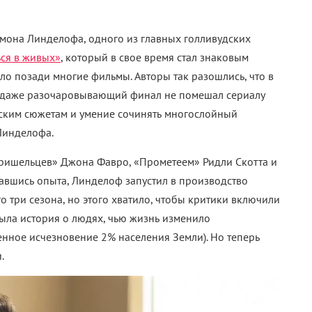
мона Линделофа, одного из главных голливудских
ься в живых»
, который в свое время стал знаковым
ло позади многие фильмы. Авторы так разошлись, что в
но даже разочаровывающий финал не помешал сериалу
ическим сюжетам и умение сочинять многослойный
Линделофа.
пришельцев» Джона Фавро, «Прометеем» Ридли Скотта и
равшись опыта, Линделоф запустил в производство
о три сезона, но этого хватило, чтобы критики включили
была история о людях, чью жизнь изменило
енное исчезновение 2% населения Земли). Но теперь
.