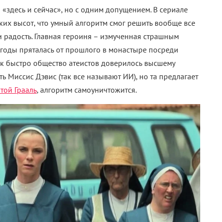
о «здесь и сейчас», но с одним допущением. В сериале
аких высот, что умный алгоритм смог решить вообще все
и радость. Главная героиня – измученная страшным
е годы пряталась от прошлого в монастыре посреди
как быстро общество атеистов доверилось высшему
ь Миссис Дэвис (так все называют ИИ), но та предлагает
той Грааль
, алгоритм самоуничтожится.