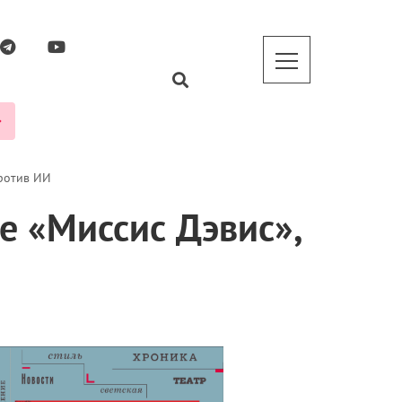
против ИИ
ле «Миссис Дэвис»,