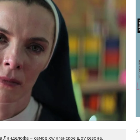
6 
 Линделофа – самое хулиганское шоу сезона.