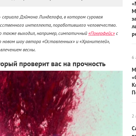
«
М
– сериала Дэймона Линделофа, в котором суровая
з
сственного интеллекта, поработившего человечество.
л
вно также выходил, например, симпатичный
«Покерфейс»
с
р
о новом шоу автора «Оставленных» и «Хранителей»,
лечением весны.
6 
орый проверит вас на прочность
М
«
К
П
2 
С
п