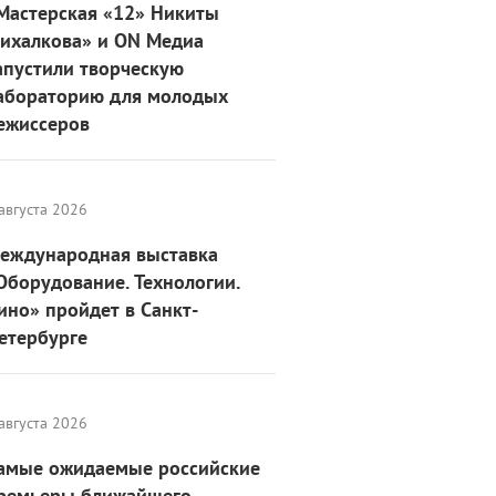
Мастерская «12» Никиты
ихалкова» и ON Медиа
апустили творческую
абораторию для молодых
ежиссеров
августа 2026
еждународная выставка
Оборудование. Технологии.
ино» пройдет в Санкт-
етербурге
августа 2026
амые ожидаемые российские
ремьеры ближайшего