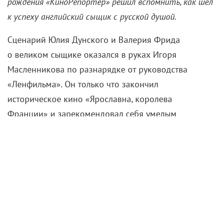
рождения
«КиноРепортер» решил вспомнить, как шел
к успеху английский сыщик с русской душой.
Сценарий Юлия Дунского и Валерия Фрида
о великом сыщике оказался в руках Игоря
Масленникова по разнарядке от руководства
«Ленфильма». Он только что закончил
историческое кино «Ярославна,
королева
Франции» и зарекомендовал себя умелым
постановщиком костюмных фильмов из
заграничной жизни. Даже побывал в командировке
в Англии (что для советского человека эпохи
застоя было редким приключением) и был не
прочь поиграть в «англичанство».
В главной роли режиссер хотел видеть только