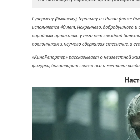
Супермену (бывшему), Геральту из Ривии (тоже б
исполняется 40 лет. Искреннего, добродушного и
народным артистом: у него нет звездной болезн
поклонниками, неумело сдерживая стеснение, а е
«КиноРепортер» рассказывает о неизвестной жиз
фигурки, боготворит своего пса и мечтает когда
Наст