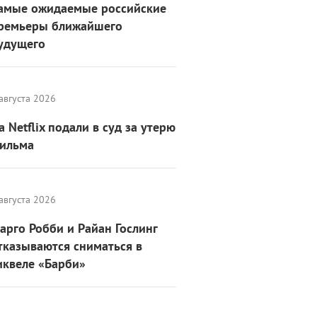
амые ожидаемые российские
ремьеры ближайшего
удущего
августа 2026
а Netflix подали в суд за утерю
ильма
августа 2026
арго Робби и Райан Гослинг
тказываются сниматься в
иквеле «Барби»