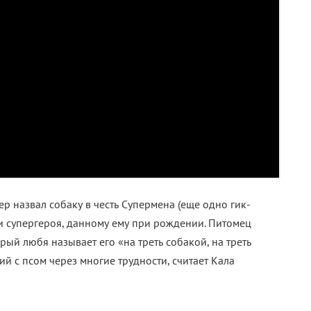
тер назвал собаку в честь Супермена (еще одно гик-
и супергероя, данному ему при рождении. Питомец
рый любя называет его «на треть собакой, на треть
й с псом через многие трудности, считает Кала