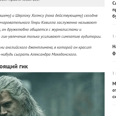
С
п
ывшему) и Шерлоку Холмсу (пока действующему) сегодня
б
 очаровательного Генри Кавилла заслуженно называют
и, он дружелюбно общается с журналистами и
го гик-увлечения только усиливают симпатию аудитории.
1 
Н
ни английского джентльмена, в которой он красит
ф
-нибудь сыграть Александра Македонского.
оящий гик
1 
М
о
с