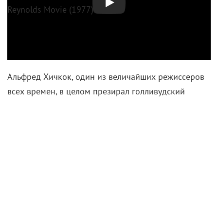
Альфред Хичкок, один из величайших режиссеров
всех времен, в целом презирал голливудский
мейнстрим. Но на старости лет вдруг стал большим
фанатом Берта Рейнольдса и его роли в культовом
«Смоки и Бандит» 1977 года. Харизматичный
Рейнолдс (он же Бандит) со своим другом
Снеговиком (Джерри Рид) решают перевезти
алкоголь через границу штата на спор — сделать
ранее невозможное, ну и заработать деньжат.
Фильм неуловимо напоминает «Безумного Макса: