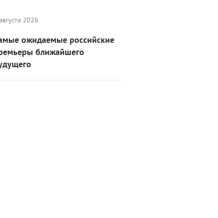
августа 2026
амые ожидаемые российские
ремьеры ближайшего
удущего