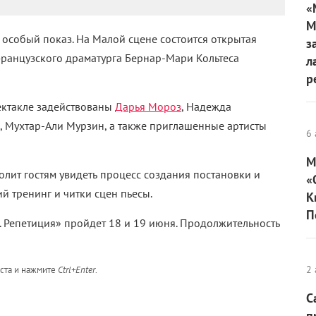
«
М
особый показ. На Малой сцене состоится открытая
з
французского драматурга Бернар-Мари Кольтеса
л
р
пектакле задействованы
Дарья Мороз
, Надежда
, Мухтар-Али Мурзин, а также приглашенные артисты
6 
М
волит гостям увидеть процесс создания постановки и
«
й тренинг и читки сцен пьесы.
К
П
. Репетиция» пройдет 18 и 19 июня. Продолжительность
2 
кста и нажмите
Ctrl+Enter
.
С
п