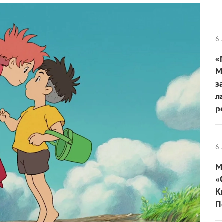
6 
«
М
з
л
р
6 
М
«
К
П