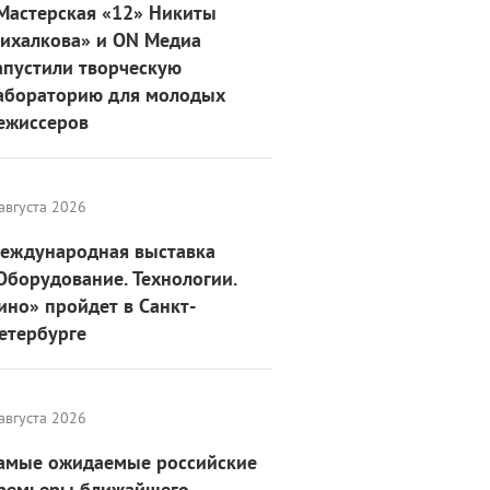
Мастерская «12» Никиты
ихалкова» и ON Медиа
апустили творческую
абораторию для молодых
ежиссеров
августа 2026
еждународная выставка
Оборудование. Технологии.
ино» пройдет в Санкт-
етербурге
августа 2026
амые ожидаемые российские
ремьеры ближайшего