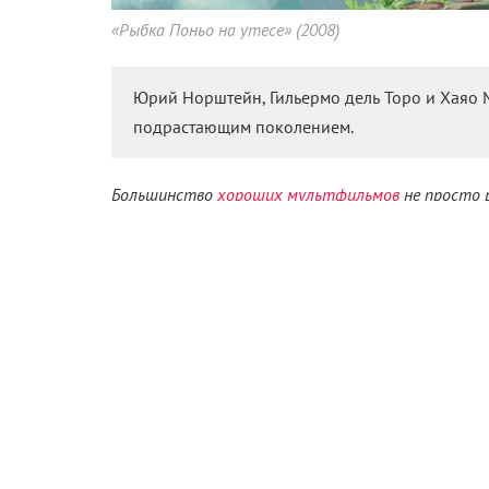
«Рыбка Поньо на утесе» (2008)
Юрий Норштейн, Гильермо дель Торо и Хаяо 
подрастающим поколением.
Большинство
хороших мультфильмов
не просто р
несколько. Идеи эти зачастую оказываются банал
обходится без избитого «будь собой, и будь что
и нужных тем, которые стоит обязательно обсуди
и создаются.
К 15-летию замечательного мультика «ВАЛЛ·И» 
лент из разных стран – в надежде на то, что он
полезный диалог.
«Сказка ска