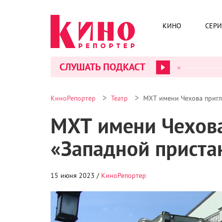
КИНО
СЕР
СЛУШАТЬ ПОДКАСТ
>
>
КиноРепортер
Театр
МХТ имени Чехова пригл
МХТ имени Чехова
«Западной приста
15 июня 2023 /
КиноРепортер