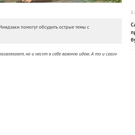
2 
С
Миядзаки помогут обсудить острые темы с
п
б
азвлекают, но и несут в себе важную идею. А то и сразу
ьны до зубовного скрежета: редкая современная анимация
 будет». Но в истинных шедеврах кроется немало сложных
ть с детьми. Ведь для них в первую очередь эти картины
мы и предлагаем вашему вниманию пятерку подобных
и позволят вам завязать со своими чадами интересный и
зок» (1979) / СССР