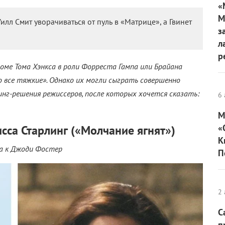
«
М
илл Смит уворачиваться от пуль в «Матрице», а Гвинет
з
л
р
роме Тома Хэнкса в роли Форреста Гампа или Брайана
о все тяжкие». Однако их могли сыграть совершенно
нг-решения режиссеров, после которых хочется сказать:
6 
М
«
са Старлинг («Молчание ягнят»)
К
а к Джоди Фостер
П
2 
С
п