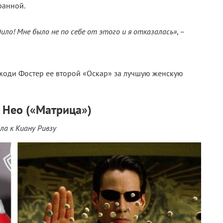
ранной.
едило! Мне было не по себе от этого и я отказалась»
, –
жоди Фостер ее второй «Оскар» за лучшую женскую
/ Нео («Матрица»)
ла к Киану Ривзу