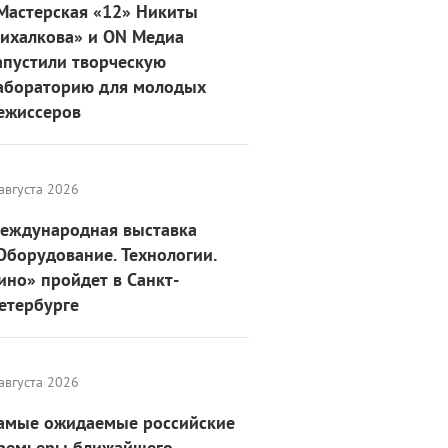
Мастерская «12» Никиты
ихалкова» и ON Медиа
апустили творческую
абораторию для молодых
ежиссеров
августа 2026
еждународная выставка
Оборудование. Технологии.
ино» пройдет в Санкт-
етербурге
августа 2026
амые ожидаемые российские
ремьеры ближайшего