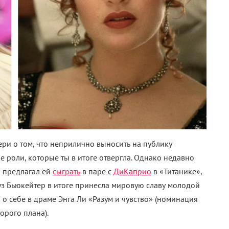
ери о том, что неприлично выносить на публику
е роли, которые ты в итоге отвергла. Однако недавно
н предлагал ей
сыграть
в паре с
ДиКаприо
в «Титанике»,
оуз Бьюкейтер в итоге принесла мировую славу молодой
а о себе в драме Энга Ли «Разум и чувство» (номинация
орого плана).