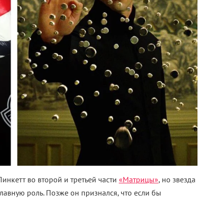
инкетт во второй и третьей части
«Матрицы»
, но звезда
авную роль. Позже он признался, что если бы