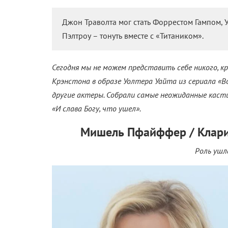
Джон Траволта мог стать Форрестом Гампом, У
Пэлтроу – тонуть вместе с «Титаником».
Сегодня мы не можем представить себе никого, к
Крэнстона в образе Уолтера Уайта из сериала «В
другие актеры. Собрали самые неожиданные касти
«И слава Богу, что ушел».
Мишель Пфайффер / Кларис
Роль ушл