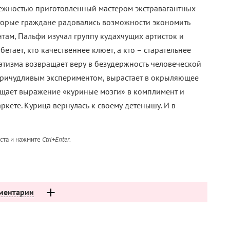
 нежностью приготовленный мастером экстравагантных
оторые граждане радовались возможности экономить
там, Пальфи изучал группу кудахчущих артисток и
бегает, кто качественнее клюет, а кто – старательнее
натизма возвращает веру в безудержность человеческой
 причудливым экспериментом, вырастает в окрыляющее
ащает выражение «куриные мозги» в комплимент и
аркете. Курица вернулась к своему детенышу. И в
кста и нажмите
Ctrl+Enter
.
ментарии