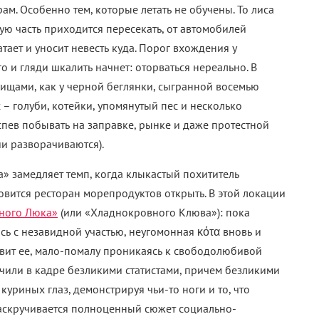
ам. Особенно тем, которые летать не обучены. То лиса
ую часть приходится пересекать, от автомобилей
атает и уносит невесть куда. Порог вхождения у
 и гляди шкалить начнет: оторваться нереально. В
ищами, как у черной беглянки, сыгранной восемью
– голуби, котейки, упомянутый пес и несколько
успев побывать на заправке, рынке и даже протестной
и разворачиваются).
а» замедляет темп, когда клыкастый похититель
овится ресторан морепродуктов открыть. В этой локации
ного Люка»
(или «Хладнокровного Клюва»): пока
ь с незавидной участью, неугомонная κότα вновь и
овит ее, мало-помалу проникаясь к свободолюбивой
чили в кадре безликими статистами, причем безликими
куриных глаз, демонстрируя чьи-то ноги и то, что
 раскручивается полноценный сюжет социально-