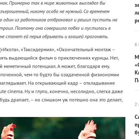
нок. Примерно так в мире животных выглядел бы
з
взъерошенный, никому особо не нужный. Со временем
л
ую один из работников отбраковал и решил пустить на
р
строил. Поэтому она совершила побег и пустилась в
 не станет ей перья обрывать и взашей прогонять.
6 
(«Икота», «Таксидермия», «Окончательный монтаж –
М
снять выдающийся фильм о приключениях курицы. Нет,
«
 меметичный потенциал. А может, благодаря ему.
К
оточенной, чем-то будто бы озадаченной физиономии
П
у заглядывает. На открывающий кадр – откладывание
te cinema. Ну и глупо, конечно, несолидно, слегка даже
ибудь драпает, – но слишком уж потешно она это делает,
2 
С
п
б