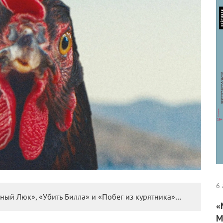
6 
вный Люк», «Убить Билла» и «Побег из курятника»…
«
М