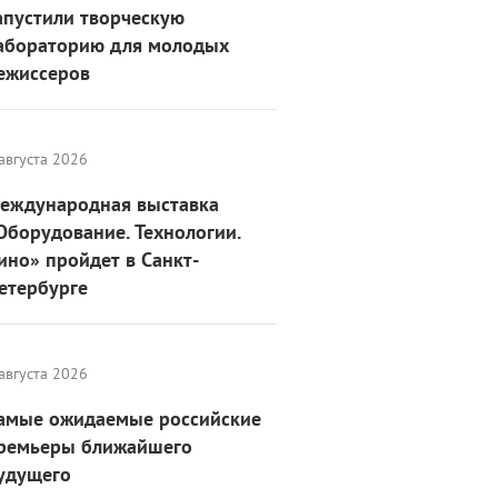
апустили творческую
абораторию для молодых
ежиссеров
августа 2026
еждународная выставка
Оборудование. Технологии.
ино» пройдет в Санкт-
етербурге
августа 2026
амые ожидаемые российские
ремьеры ближайшего
удущего