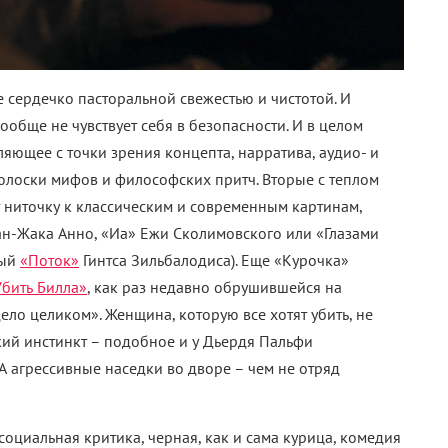
 сердечко пасторальной свежестью и чистотой. И
ообще не чувствует себя в безопасности. И в целом
яющее с точки зрения концепта, нарратива, аудио- и
голоски мифов и философских притч. Вторые с теплом
т ниточку к классическим и современным картинам,
ан-Жака Анно, «Иа» Ежи Сколимовского или «Глазами
ный
«Поток»
Гинтса Зильбалодиса). Еще «Курочка»
Убить Билла»
, как раз недавно обрушившейся на
ло целиком». Женщина, которую все хотят убить, не
кий инстинкт – подобное и у Дьердя Пальфи
А агрессивные наседки во дворе – чем не отряд
социальная критика, черная, как и сама курица, комедия