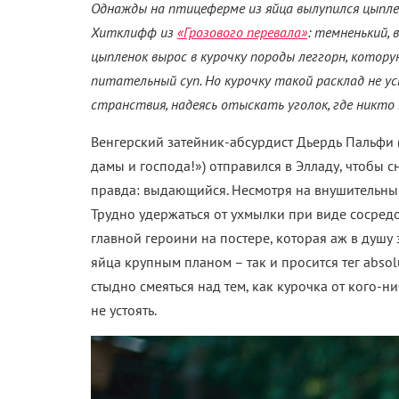
Однажды на птицеферме из яйца вылупился цыпле
Хитклифф из
«Грозового перевала»
: темненький, 
цыпленок вырос в курочку породы леггорн, котор
питательный суп. Но курочку такой расклад не у
странствия, надеясь отыскать уголок, где никто
Венгерский затейник-абсурдист Дьердь Пальфи 
дамы и господа!») отправился в Элладу, чтобы 
правда: выдающийся. Несмотря на внушительный
Трудно удержаться от ухмылки при виде сосред
главной героини на постере, которая аж в душ
яйца крупным планом – так и просится тег absolu
стыдно смеяться над тем, как курочка от кого-н
не устоять.