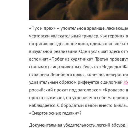
«Пух и прах» – упоительное зрелище, ласкающее
чертовски увлекательный триллер, чья героиня в
потрясающе сделанное кино, одинаково впечатл
визуальной реализации. Одни услышат здесь от
вспомнят «Побег из курятника». Третьи проведу
снятым от лица животных, будь то «Медведь» Ж
пса» Бена Леонберга (плюс, конечно, невероят
удивительным образом рифмуется с дилогией
«
российский прокат под заголовком «Кровавое де
просто выживает, но укрепляет в себе материнс
наблюдается. С бородатым дедом вместо Билла. 
«Смертоносные гадюки»?
Документальная убедительность, легкий абсурд, 