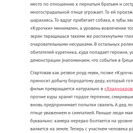
место по отношению к пернатым братьям и сестр
многострадальной птице угрожает. То ей проезж
шарахаясь. То вдруг прибегает собака, в зубы хв
«Курочки» минимален, а уровень вовлечения того
экран таращишься такими же распахнутыми глаз
очаровательными несушками. В остальных ролях 
обитателей курятника, куда попадает героиня, 
демонстрации (напоминаем, что события в Греци
Стартовав как резвое роуд-муви, позже «Курочк
приносит добычу бородатому деду, который гот
фильм превращается натурально в
«Хладнокров
прочие куры хранят гордое терпение, смирившис
вновь предпринимает попытки свалить. А дед л
птице уважением и симпатией. Раньше люди мая
буквально: камера нередко болтается на уровне 
валяется на земле. Теперь с участием человека