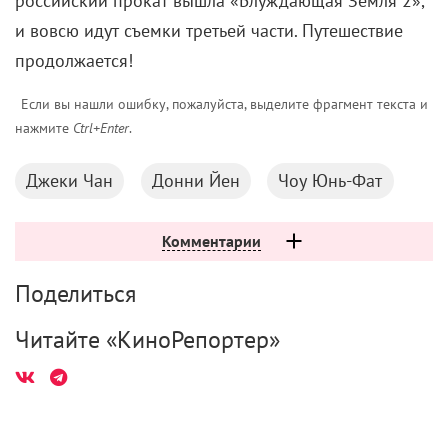
российский прокат вышла «Блуждающая Земля 2»,
и вовсю идут съемки третьей части. Путешествие
продолжается!
Если вы нашли ошибку, пожалуйста, выделите фрагмент текста и
нажмите
Ctrl+Enter
.
Джеки Чан
Донни Йен
Чоу Юнь-Фат
Комментарии
Поделиться
Читайте «КиноРепортер»