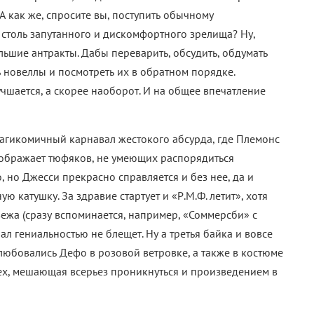
 как же, спросите вы, поступить обычному
 столь запутанного и дискомфортного зрелища? Ну,
ьшие антракты. Дабы переварить, обсудить, обдумать
 новеллы и посмотреть их в обратном порядке.
учшается, а скорее наоборот. И на общее впечатление
рагикомичный карнавал жестокого абсурда, где Племонс
зображает тюфяков, не умеющих распорядиться
, но Джесси прекрасно справляется и без нее, да и
катушку. За здравие стартует и «Р.М.Ф. летит», хотя
ежа (сразу вспоминается, например, «Соммерсби» с
нал гениальностью не блещет. Ну а третья байка и вовсе
олюбовались Дефо в розовой ветровке, а также в костюме
ех, мешающая всерьез проникнуться и произведением в