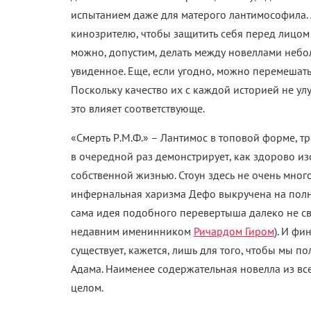
испытанием даже для матерого лантимософила. А
кинозрителю, чтобы защитить себя перед лицом
можно, допустим, делать между новеллами небол
увиденное. Еще, если угодно, можно перемешать
Поскольку качество их с каждой историей не ул
это влияет соответствующе.
«Смерть Р.М.Ф.» – Лантимос в топовой форме, т
в очередной раз демонстрирует, как здорово и
собственной жизнью. Стоун здесь не очень много
инфернальная харизма Дефо выкручена на полную 
сама идея подобного перевертыша далеко не св
недавним именинником
Ричардом Гиром
). И фи
существует, кажется, лишь для того, чтобы мы п
Адама. Наименее содержательная новелла из вс
целом.