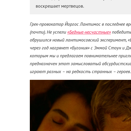
воскрешает мертвецов.
Грек-провокатор Йоргос Лантимос в последнее в
(почти). Не успели
«Бедные-несчастные»
победить 
обрушился новый лантимосовский эксперимент, «
через год нагрянет «Бугония» с Эммой Стоун и Д
которым мы и предлагаем повнимательнее пригляд
предназначен этот замысловатый абсурдистский 
играют разных – на редкость странных – героев.