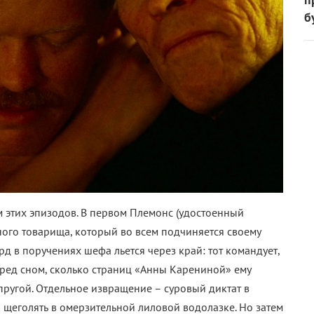
б
 этих эпизодов. В первом Племонс (удостоенный
ного товарища, который во всем подчиняется своему
урд в поручениях шефа льется через край: тот командует,
ред сном, сколько страниц «Анны Карениной» ему
упругой. Отдельное извращение – суровый диктат в
 щеголять в омерзительной лиловой водолазке. Но затем