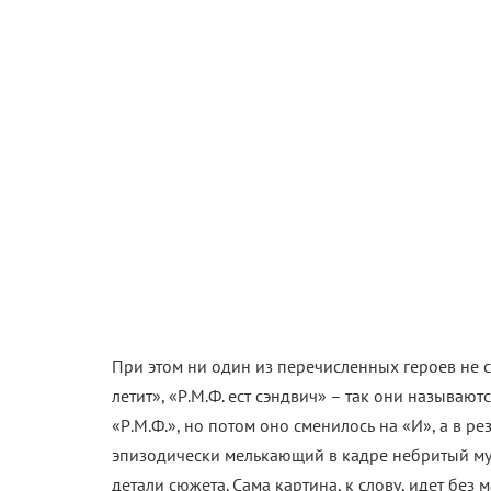
При этом ни один из перечисленных героев не св
летит», «Р.М.Ф. ест сэндвич» – так они называю
«Р.М.Ф.», но потом оно сменилось на «И», а в ре
эпизодически мелькающий в кадре небритый му
детали сюжета. Сама картина, к слову, идет без 