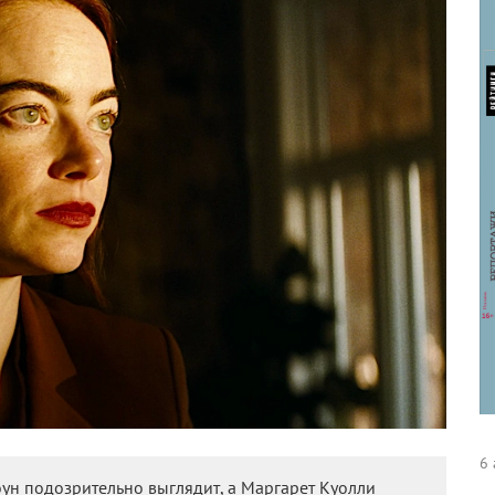
6 
оун подозрительно выглядит, а Маргарет Куолли