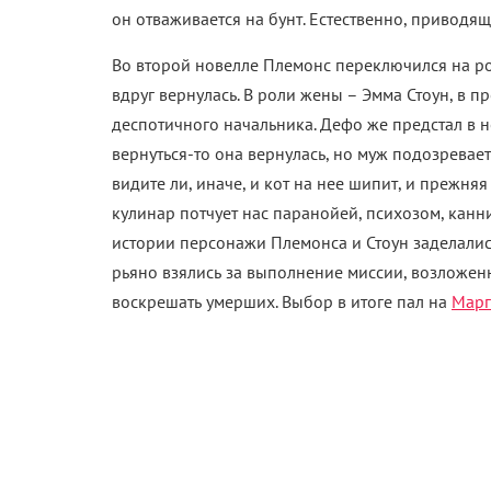
он отваживается на бунт. Естественно, приводя
Во второй новелле Племонс переключился на ро
вдруг вернулась. В роли жены – Эмма Стоун, в
деспотичного начальника. Дефо же предстал в н
вернуться-то она вернулась, но муж подозревает,
видите ли, иначе, и кот на нее шипит, и прежняя
кулинар потчует нас паранойей, психозом, канн
истории персонажи Племонса и Стоун заделались
рьяно взялись за выполнение миссии, возложенн
воскрешать умерших. Выбор в итоге пал на
Марг