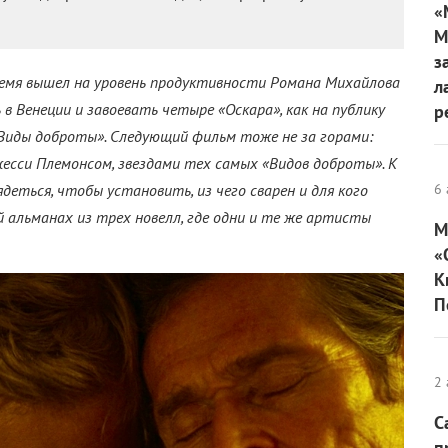
«
М
з
ремя вышел на уровень продуктивности Романа Михайлова
л
в Венеции и завоевать четыре «Оскара», как на публику
р
Виды доброты». Следующий фильм тоже не за горами:
жесси Племонсом, звездами тех самых «Видов доброты». К
еться, чтобы установить, из чего сварен и для кого
6 
альманах из трех новелл, где одни и те же артисты
М
«
К
П
2 
С
п