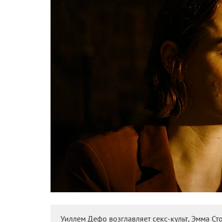
Уиллем Дефо возглавляет секс-культ, Эмма Ст