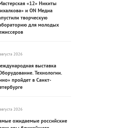
Мастерская «12» Никиты
ихалкова» и ON Медиа
апустили творческую
абораторию для молодых
ежиссеров
августа 2026
еждународная выставка
Оборудование. Технологии.
ино» пройдет в Санкт-
етербурге
августа 2026
амые ожидаемые российские
ремьеры ближайшего