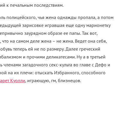
щий к печальным последствиям.
ль полицейского, чья жена однажды пропала, а потом
 предыдущей зарисовке игравшая еще одну марионетку
епривычно заурядном образе ее папы. Так вот,
 что на самом деле жена – не жена. Ведет она себя,
 обувь теперь ей не по размеру. Далее греческий
ибализмом и прочими деликатесами. Ну а в третьей
 членами загадочного секс-культа во главе с Дефо и
ой на их плечи: отыскать Избранного, способного
арет Куолли
, играющую, гм, близнецов.