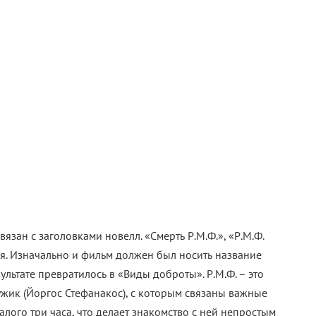
язан с заголовками новелл. «Смерть Р.М.Ф.», «Р.М.Ф.
тся. Изначально и фильм должен был носить название
зультате превратилось в «Виды доброты». Р.М.Ф. – это
жик (Йоргос Стефанакос), с которым связаны важные
малого три часа, что делает знакомство с ней непростым