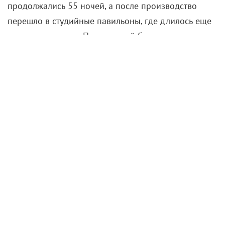
продолжались 55 ночей, а после производство
перешло в студийные павильоны, где длилось еще
несколько недель. Постановкой батальных сцен
занимался режиссер «Битвы бастардов»
Мигель
Сапочник
.
Последний сезон «Игры престолов» выйдет
в апреле 2019 года.
Game of Thrones | Season 8 | Official Tease: Dragonstone (HBO)