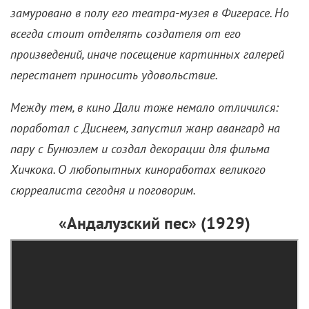
мультипликатор
11 мая 2023 /
Инесе Понелис
Сальвадор Дали на Венецианском кинофестивале,
1960. Фото: Imago/ТАСС