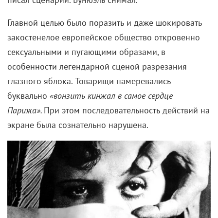
шокирующими кадрами
ознаменовал начало эпохи
авангарда в кино. Эксперименты с формой и
содержанием, отказ от сюжета в классическом
понимании, поток сознания и образное
повествование – все это в концентрированном
виде есть в «Андалузском псе». Его название в
равной мере относится к испанской поговорке
«Андалузский пес воет – кто-то умер!»
и к
обозначению приезжих с юга во времена Дали
(они с Бунюэлем, по сути, и были так называемыми
«андалузскими псами»).
В конце 1920-х Сальвадора выгнали из
Художественной академии Сан-Фернандо в
Мадриде: он назвал экзаменаторов