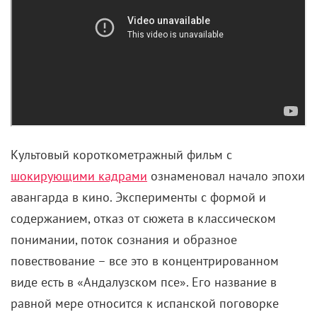
В день рождения гениального художника
вспоминаем его знаковые фильмы.
Гений и психопат в одном лице, Сальвадор Дали
славился в равной степени своим творчеством и
своими выходками. Даже после смерти он умудрился
устроить инсталляцию: тело знаменитого испанца
замуровано в полу его театра-музея в Фигерасе. Но
всегда стоит отделять создателя от его
произведений, иначе посещение картинных галерей
перестанет приносить удовольствие.
Между тем, в кино Дали тоже немало отличился:
поработал с Диснеем, запустил жанр авангард на
пару с Бунюэлем и создал декорации для фильма