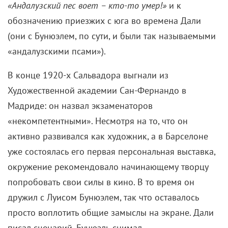
Хичкока. О любопытных киноработах великого
сюрреалиста сегодня и поговорим.
«Андалузский пес» (1929)
Культовый короткометражный фильм с