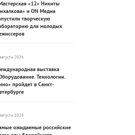
Мастерская «12» Никиты
ихалкова» и ON Медиа
апустили творческую
абораторию для молодых
ежиссеров
августа 2026
еждународная выставка
Оборудование. Технологии.
ино» пройдет в Санкт-
етербурге
августа 2026
амые ожидаемые российские
ремьеры ближайшего