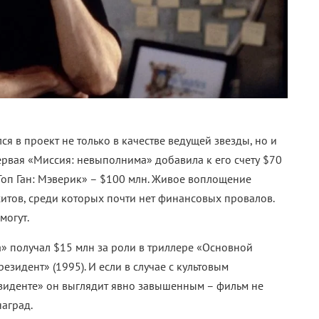
я в проект не только в качестве ведущей звезды, но и
рвая «Миссия: невыполнима» добавила к его счету $70
Топ Ган: Мэверик»
–
$100 млн. Живое воплощение
хитов, среди которых почти нет финансовых провалов.
могут.
а» получал $15 млн за роли в триллере «Основной
зидент» (1995). И если в случае с культовым
езиденте» он выглядит явно завышенным
–
фильм не
наград.