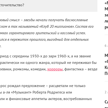
«
точительство?
М
з
 новый смысл
–
звезды начали получать баснословные
л
ском в так называемый «Клуб 20 миллионов». Состав его
р
емках гарантировало зрительский и кассовый успех.
ился в пережиток прошлого, выгодный для отдельных
.
6 
М
риод с середины 1930-х до зари 1960-х, а на звание
«
практически ни одного жанра, который не переживал бы
К
оевики, ромкомы, комедии,
хорроры
, фантастика
–
везде
П
Спрос рождал предложение
–
расцветали не только
ы а-ля «Музыкант» Роберта Родригеса или
2 
али и финансовые аппетиты актеров, востребованных
С
п