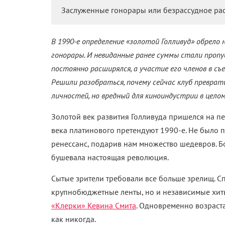
Заслуженные гонорары или безрассудное рас
В 1990-е определение «золотой Голливуд» обрело
гонорары. И невиданные ранее суммы стали пропу
постоянно расширялся, а участие его членов в съ
Решили разобраться, почему сейчас клуб преврат
личностей, но вредный для киноиндустрии в целом
Золотой век развития Голливуда пришелся на пе
века платинового претендуют 1990-е. Не было 
ренессанс, подарив нам множество шедевров. Б
бушевала настоящая революция.
Сытые зрители требовали все больше зрелищ. 
крупнобюджетные ленты, но и независимые хит
«Клерки» Кевина Смита
. Одновременно возраст
как никогда.