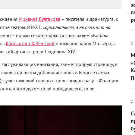
з
л
рождения
Михаила Булгакова
– писателя и драматурга, к
р
огие театры. В МХТ,
«оригинальном, а не том, что на
менно – новый сезон открылся спектаклем «Кабала
ель
Константин Хабенский
примерил парик Мольера, а
6 
ский артист в роли Людовика XIV.
М
«
 заслуживающих внимания, займет добрую страницу, в
К
улгаковской пьесы добавились новые. В числе самых
П
), существующий словно в трех эпохах сразу – Франции
ропитанного духом то ли победившего, то ли
2 
С
п
б