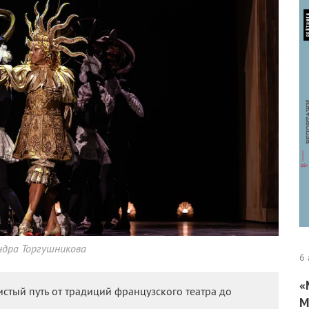
ндра Торгушникова
6 
«
стый путь от традиций французского театра до
М