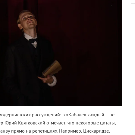
модернистских рассуждений: в «Кабале» каждый – не
сер Юрий Квятковский отмечает, что некоторые цитаты,
анву прямо на репетициях. Например, Цискаридзе,