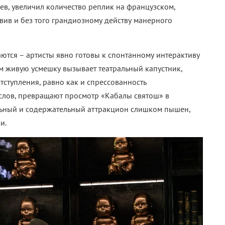
, увеличил количество реплик на французском,
вив и без того грандиозному действу манерного
ются – артисты явно готовы к спонтанному интерактиву
ом живую усмешку вызывает театральный капустник,
ступления, равно как и спрессованность
слов, превращают просмотр «Кабалы святош» в
льный и содержательный аттракцион слишком пышен,
и.