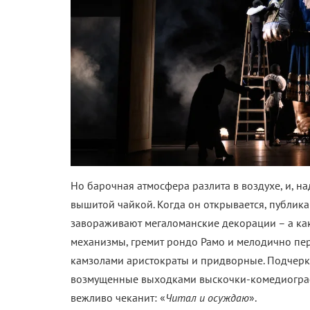
Но барочная атмосфера разлита в воздухе, и, над
вышитой чайкой. Когда он открывается, публика
завораживают мегаломанские декорации – а ка
механизмы, гремит рондо Рамо и мелодично п
камзолами аристократы и придворные. Подчеркн
возмущенные выходками выскочки-комедиогра
вежливо чеканит: «
Читал и осуждаю
».