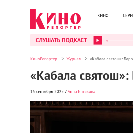
КИНО
СЕР
СЛУШАТЬ ПОДКАСТ
>
>
КиноРепортер
Журнал
«Кабала святош»: Бар
«Кабала святош»:
15 сентября 2025 /
Анна Ентякова