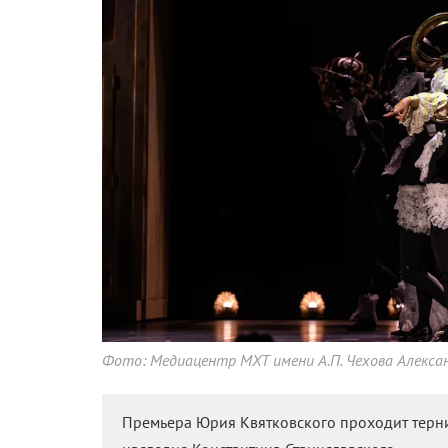
Фото: Медиацентр МХТ имени А.П. Чехова Алекса
Премьера Юрия Квятковского проходит терни