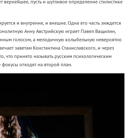
т вернейшее, пусть и шутливое определение стилистике
руется и внутренне, и внешне. Одна его часть зиждется
онолитную Анну Австрийскую играет Павел Ващилин,
нным голосом, а мелодичную колыбельную невероятно
вечает заветам Константина Станиславского, и через
то, что принято называть русским психологическим
е фокусы отходят на второй план.