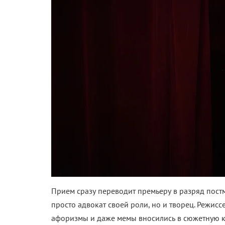
Прием сразу переводит премьеру в разряд пост
просто адвокат своей роли, но и творец. Режис
афоризмы и даже мемы вносились в сюжетную к