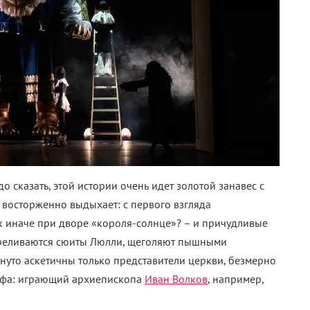
о сказать, этой истории очень идет золотой занавес с
 восторженно выдыхает: с первого взгляда
к иначе при дворе «короля-солнце»? – и причудливые
ереливаются сюиты Люлли, щеголяют пышными
уто аскетичны только представители церкви, безмерно
фа: играющий архиепископа
Иван Волков
, например,