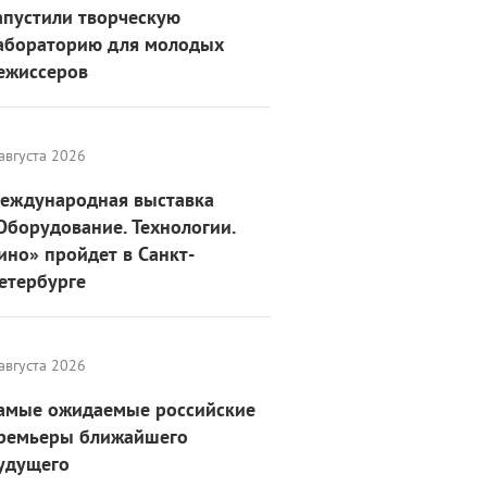
апустили творческую
абораторию для молодых
ежиссеров
августа 2026
еждународная выставка
Оборудование. Технологии.
ино» пройдет в Санкт-
етербурге
августа 2026
амые ожидаемые российские
ремьеры ближайшего
удущего