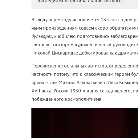
наследия Константина Станиславского.
В следующем году исполняется 135 лет со дня 
чьим произведениям совсем скоро обратятся мн
бульваре»
, к юбилею подготовились заблаговре
святош», в котором художественный руководит
Николай Цискаридзе дебютировал как драматиче
Перечисление остальных артистов, определенно
частности потому, что к классическим героям б
ярких – сам Михаил Афанасьевич (Илья Козырев
XVII века, России 1930-х и дня сегодняшнего, п
побежденного космополитизма.