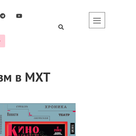
зм в МХТ