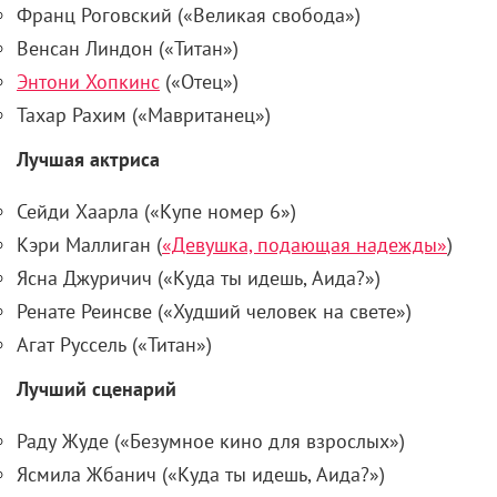
Франц Роговский («Великая свобода»)
Венсан Линдон («Титан»)
Энтони Хопкинс
(«Отец»)
Тахар Рахим («Мавританец»)
Лучшая актриса
Сейди Хаарла («Купе номер 6»)
Кэри Маллиган (
«Девушка, подающая надежды»
)
Ясна Джуричич («Куда ты идешь, Аида?»)
Ренате Реинсве («Худший человек на свете»)
Агат Руссель («Титан»)
Лучший сценарий
Раду Жуде («Безумное кино для взрослых»)
Ясмила Жбанич («Куда ты идешь, Аида?»)