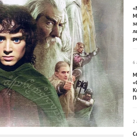
«
М
з
л
р
6 
М
«
К
П
2 
С