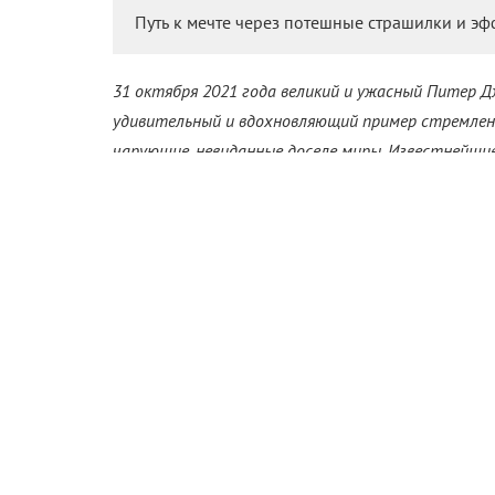
Путь к мечте через потешные страшилки и э
31 октября 2021 года великий и ужасный Питер Д
удивительный и вдохновляющий пример стремлени
чарующие, невиданные доселе миры. Известнейшие
Колец» (2001–2003), недостижимому идеалу в жан
Правда, карьера Джексона отнюдь не исчерпывае
немало запоминающихся картин, и каждая из них
энергичного, уникального, да что там говорить
отправляется в путешествие по творческой био
Стиву Джобсу
, давным-давно начал строить буд
Любовь к х