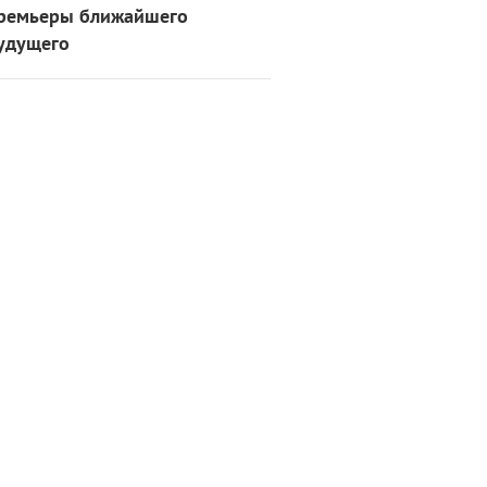
ремьеры ближайшего
удущего