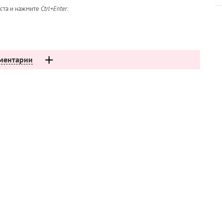
кста и нажмите
Ctrl+Enter
.
ментарии