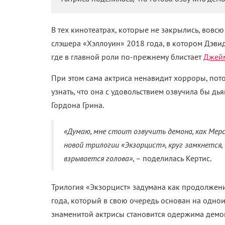
В тех кинотеатрах, которые не закрылись, вовс
слэшера «Хэллоуин» 2018 года, в котором Дэви
где в главной роли по-прежнему блистает
Джейм
При этом сама актриса ненавидит хорроры, потом
узнать, что она с удовольствием озвучила бы д
Гордона Грина.
«Думаю, мне стоит озвучить демона, как Мерс
новой трилогии «Экзорцист», круг замкнется
взрывается голова»
, – поделилась Кертис.
Трилогия «Экзорцист» задумана как продолжен
года, который в свою очередь основан на однои
знаменитой актрисы становится одержима демо