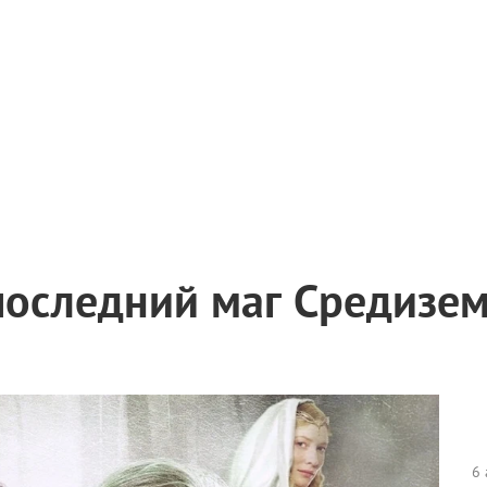
последний маг Средизе
6 