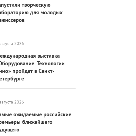
апустили творческую
абораторию для молодых
ежиссеров
августа 2026
еждународная выставка
Оборудование. Технологии.
ино» пройдет в Санкт-
етербурге
августа 2026
амые ожидаемые российские
ремьеры ближайшего
удущего