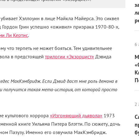
з
л
ю убивает Хэллоуин в лице Майкла Майерса. Это сиквел
р
д Гордон Грин успешно «оживил» призрака 1970-80-х,
и Ли Кертис
.
6 
у что терпеть не может бояться. Тем удивительнее
ьявола в предстоящей
трилогии «Экзорцист»
Дэвида
М
«
К
П
едес МакКэмбридж. Если Дэвид даст мне роль демона в
, и получится такая мета-история, от которой просто
2 
ие культового хоррора
«Изгоняющий дьявола»
1973
С
менной книге Уильяма Питера Блэтти. По сюжету, дочь
п
б
ном Пазузу. Именно его озвучила МакКэмбридж.