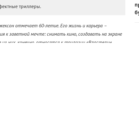
п
ффектные триллеры.
б
жексон отмечает 60-летие. Его жизнь и карьера –
я к заветной мечте: снимать кино, создавать на экране
 из них, конечно, относятся к трилогии «Властелин
ре приключенческого фэнтези.
тся работой с наследием Дж.Р.Р. Толкина. Он снял еще
 лишь подтверждала его статус страстного,
 – гениального постановщика. «КиноРепортер»
графии выдающегося мастера, который, подобно
ущее буквально в собственном гараже.
оррорам в крови