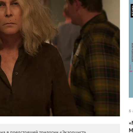
6 
«
М
она в предстоящей трилогии «Экзорцист».