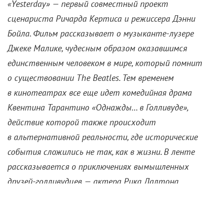
«Yesterday» — первый совместный проект
сценариста Ричарда Кертиса и режиссера Дэнни
Бойла. Фильм рассказывает о музыканте-лузере
Джеке Малике, чудесным образом оказавшимся
единственным человеком в мире, который помнит
о существовании The Beatles. Тем временем
в кинотеатрах все еще идет комедийная драма
Квентина Тарантино «Однажды… в Голливуде»,
действие которой также происходит
в альтернативной реальности, где исторические
события сложились не так, как в жизни. В ленте
рассказывается о приключениях вымышленных
друзей-голливудцев — актера Рика Далтона
и каскадера Клифф Бута, чьи судьбы внезапно
оказываются связаны с Шэрон Тейт и сектой Чарли