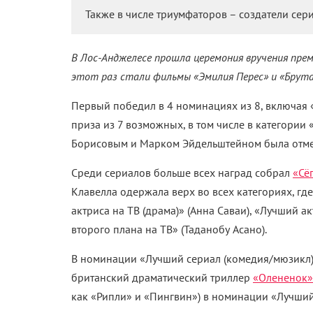
Также в числе триумфаторов – создатели сери
В Лос-Анджелесе прошла церемония вручения пре
этот раз стали фильмы «Эмилия Перес» и «Брут
Первый победил в 4 номинациях из 8, включая 
приза из 7 возможных, в том числе в категории
Борисовым и Марком Эйдельштейном была отмеч
Среди сериалов больше всех наград собрал
«Сё
Клавелла одержала верх во всех категориях, где
актриса на ТВ (драма)
» (Анна Саваи), «
Лучший акт
второго плана на ТВ
» (Таданобу Асано).
В номинации «
Лучший сериал (комедия/мюзикл
британский драматический триллер
«Олененок»
как «Рипли» и «Пингвин») в номинации «
Лучший