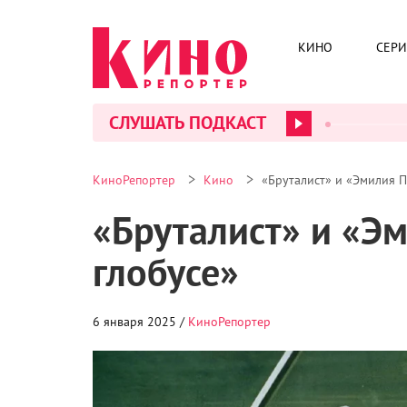
КИНО
СЕР
СЛУШАТЬ ПОДКАСТ
>
>
КиноРепортер
Кино
«Бруталист» и «Эмилия П
«Бруталист» и «Э
глобусе»
6 января 2025 /
КиноРепортер