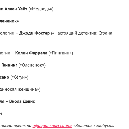
и Аллен Уайт
(«Медведь»)
лененок»
тологии –
Джоди Фостер
(«Настоящий детектив: Страна
логии –
Колин Фаррелл
(«Пингвин»)
 Ганнинг
(«Олененок»)
сано
(«Сёгун»)
Одинокая женщина»)
лля –
Виола Дэвис
н
о посмотреть на
официальном сайте
«Золотого глобуса».