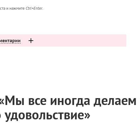
кста и нажмите
Ctrl+Enter
.
ментарии
 «Мы все иногда делаем
о удовольствие»