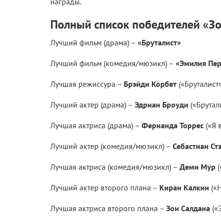
награды.
Полный список победителей «Зо
Лучший фильм (драма) –
«Бруталист»
Лучший фильм (комедия/мюзикл) –
«Эмилия Пер
Лучшая режиссура –
Брэйди Корбет
(«Бруталист»
Лучший актер (драма) –
Эдриан Броуди
(«Брутал
Лучшая актриса (драма) –
Фернанда Торрес
(«Я 
Лучший актер (комедия/мюзикл) –
Себастиан Ст
Лучшая актриса (комедия/мюзикл) –
Деми Мур
(
Лучший актер второго плана –
Киран Калкин
(«Н
Лучшая актриса второго плана –
Зои Салдана
(«