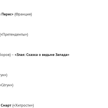
 Перес»
(Франция)
(«Претенденты»)
боров) –
«Злая: Сказка о ведьме Запада»
гун»)
«Сёгун»)
 Смарт
(«Хитрости»)