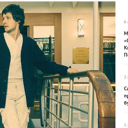
6 
М
«
К
П
2 
С
п
б
1 