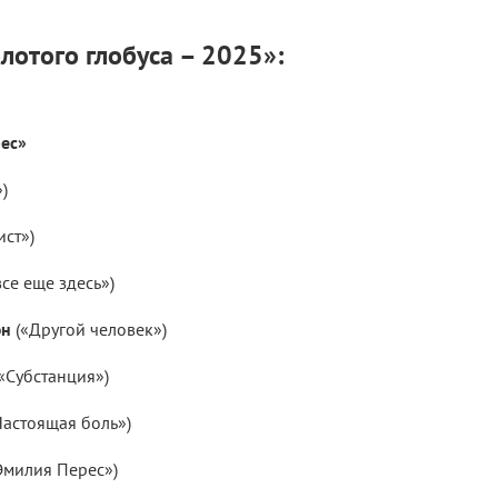
лотого глобуса – 2025»:
ес»
)
ист»)
все еще здесь»)
эн
(«Другой человек»)
«Субстанция»)
астоящая боль»)
Эмилия Перес»)