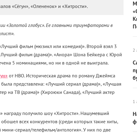
М
алов «Сёгун», «Олененок» и «Хитрости».
«
К
мии «Золотой глобус». Ее главными триумфаторами в
П
алист».
«Лучший фильм (мюзикл или комедия)». Второй взял 3
2 
 «Лучший фильм (драма)». «Анора» Шона Бейкера с Юрой
С
ена 5 номинациями, но ни в одной не выиграла.
п
гун»
от HBO. Историческая драма по роману Джеймса
б
 была представлена: «
Лучший сериал (драма)
», «
Лучшая
ер на ТВ (драма)
» (Хироюки Санада), «
Лучший актер
1 
)
» награду получило шоу «Хитрости». Нашумевший
Н
ф
обошел всех конкурентов (среди которых такие хиты,
 мини-сериал/телефильм/антология
». У них по две