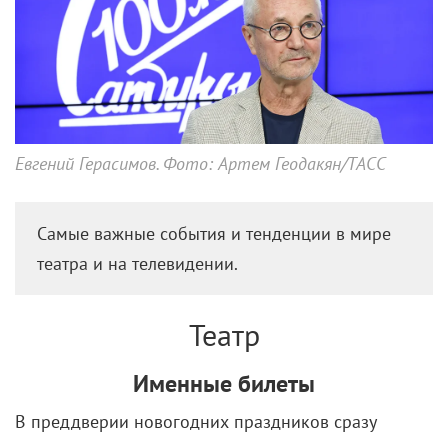
Евгений Герасимов. Фото: Артем Геодакян/ТАСС
Самые важные события и тенденции в мире
театра и на телевидении.
Театр
Именные билеты
В преддверии новогодних праздников сразу
несколько столичных театров ввели продажу
именных билетов. С октября на весь репертуар эту
меру распространил Большой театр, на самые
аншлаговые спектакли – Театр им. Вахтангова. При