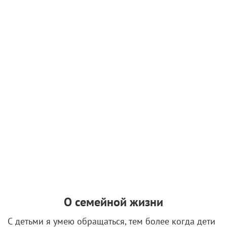
О семейной жизни
С детьми я умею обращаться, тем более когда дети
маленькие. Я их люблю, у меня большой опыт. А вот
подстраиваться под своего партнера очень сложно.
Иногда кажется, что легче развестись. Но любовь