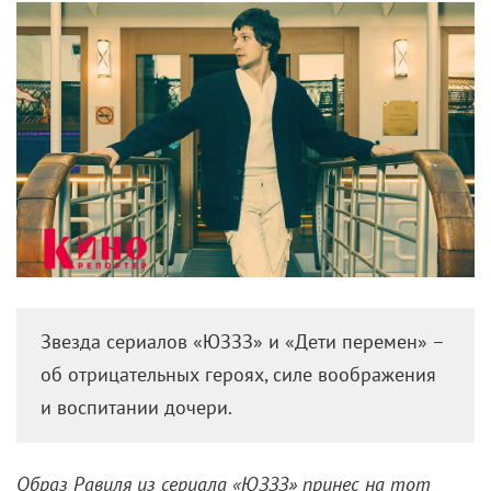
Звезда сериалов «ЮЗЗЗ» и «Дети перемен» –
об отрицательных героях, силе воображения
и воспитании дочери.
Образ Равиля из сериала «ЮЗЗЗ» принес на тот
момент 25-летнему Кузьме Котрелеву нашу премию
«Аванс» как самому многообещающему артисту. Тем
более что мы уже знали его и по ярким работам в