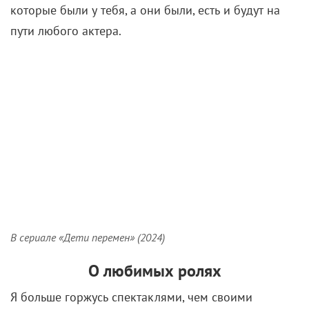
В сериале «Дети перемен» (2024)
О любимых ролях
Я больше горжусь спектаклями, чем своими
ролями. Например, постановкой «Очень-очень-
очень темная материя» по
Мартину МакДоне
. Там я
впервые попробовал себя в роли соавтора. Вся