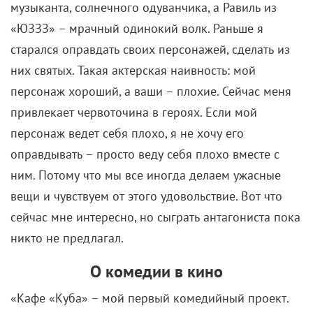
них святых. Такая актерская наивность: мой
персонаж хороший, а ваши – плохие. Сейчас меня
привлекает червоточина в героях. Если мой
персонаж ведет себя плохо, я не хочу его
оправдывать – просто веду себя плохо вместе с
ним. Потому что мы все иногда делаем ужасные
вещи и чувствуем от этого удовольствие. Вот что
сейчас мне интересно, но сыграть антагониста пока
никто не предлагал.
О комедии в кино
«Кафе «Куба» – мой первый комедийный проект.
Не могу сказать, что я доволен своей игрой, потому
что комедия в кино – это очень сложно. Еще когда
я начинал играть в театре, ставил себе задачу,
чтобы зал смеялся. Но когда выходил на сцену с