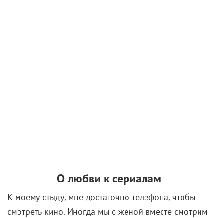
О любви к сериалам
К моему стыду, мне достаточно телефона, чтобы
смотреть кино. Иногда мы с женой вместе смотрим
что-то на экране компьютера. Я скорее за
домашний просмотр, потому что тут нет спешки,
можно перемотать, остановиться. Вообще, я фанат