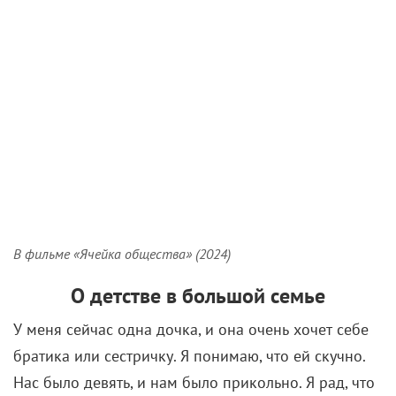
В фильме «Ячейка общества» (2024)
О детстве в большой семье
У меня сейчас одна дочка, и она очень хочет себе
братика или сестричку. Я понимаю, что ей скучно.
Нас было девять, и нам было прикольно. Я рад, что
рос в такой большой семье. Мне кажется, я еще
долго буду играть своих братьев в разных
спектаклях, заимствовать их манеры. У нас в МХТ