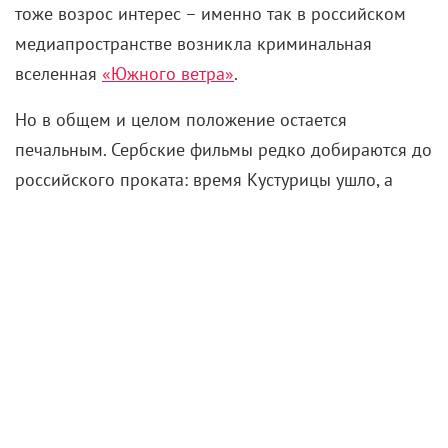
тоже возрос интерес – именно так в российском
медиапространстве возникла криминальная
вселенная
«Южного ветра»
.
Но в общем и целом положение остается
печальным. Сербские фильмы редко добираются до
российского проката: время Кустурицы ушло, а
фестивальные ленты можно увидеть только на
избранных площадках. Ситуацию несколько
исправляет ММКФ: в этом году, например, там
показали неоновый неонуар
«След зверя»
,
завоевавший две награды кинокритиков, а в
прошлом сербы привозили две драмы на
религиозную тему – «Усекновение» (приз
зрительских симпатий) и «Святая Пятница – Крест в