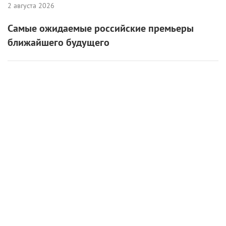
6 августа 2026
«Мастерская «12» Никиты Михалкова» и ON
Медиа запустили творческую лабораторию
для молодых режиссеров