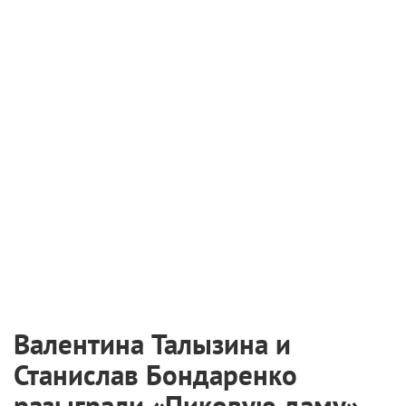
6 августа 2026
Международная выставка «Оборудование.
Технологии. Кино» пройдет в Санкт-
Петербурге
2 августа 2026
Самые ожидаемые российские премьеры
ближайшего будущего