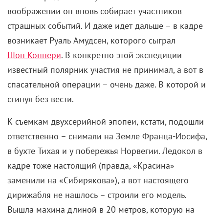
Крайне занятный случай советской копродукции.
Причиной необычного творческого союза
послужили как раз легшие в основу сюжета
события – а именно спасение итальянских
аэронавтов в Арктике в 1928 году. Тогда
экспедиция под руководством итальянского
исследователя Умберто Нобиле потерпела неудачу: