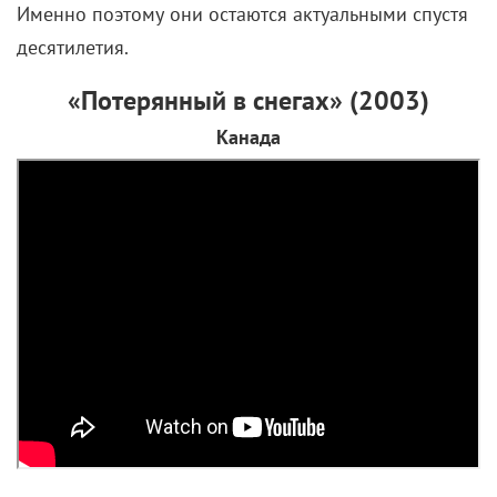
сценарий полуавтобиографического
«Белфаста»
.
Энтузиаст и лидер по натуре Шеклтон возглавил
команду из 28 человек, оказавшуюся в ледяном
плену после того, как их корабль оказался затерт
льдами. Но сдаваться англичане были не намерены
(не зря судно называлось «Эндьюранс» –
«выносливость»), хотя им пришлось очень
несладко: на фоне грозных пейзажей все
человеческие конфликты обострились, а борьба за
кусок мяса начала приобретать первобытную
форму.
Больших успехов, достойных громких упоминаний,
экспедиция не добилась (лед сковал судно как раз
на подступах к Антарктиде), а чиновники в высоких