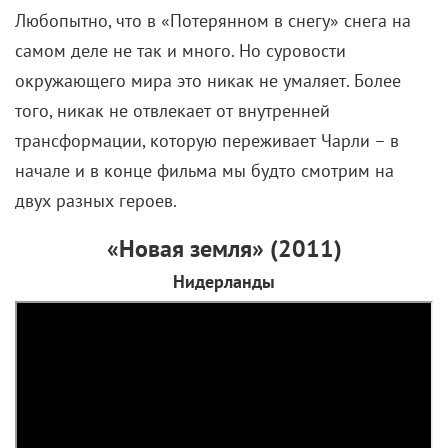
Канадская драма о бывшем военном пилоте Чарли
Холлидее, который в 1950-х бороздил воздушное
пространство Канадской Арктики, но однажды
угодил в опасную ситуацию – его самолет потерпел
катастрофу. Проскитавшись по бескрайним
равнинам и растеряв всю самонадеянность, он
встретил девушку из местного племени.