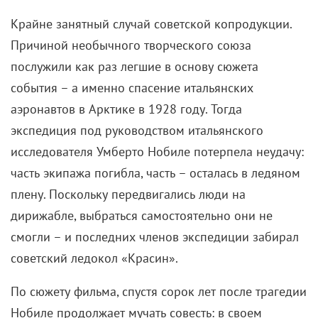
геологических экспедиций вынуждены бороться с
бесконечными льдами, голодом и даже дикими
животными. «Нечто», «Землю Санникова» и «Дневник
полярной экспедиции» оставим за скобками и
сосредоточимся на том, что происходило на самом
деле. А происходило за полярным кругом и на
Крайнем Севере много чего.
Если вам интересны
фильмы про экспедиции, эта подборка станет
отличным ориентиром: здесь собраны лучшие
произведения, основанные на реальных событиях.
«Красная палатка» (1969)
СССР – США – Италия