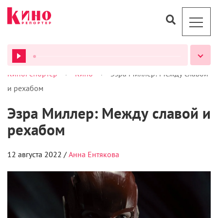
>
>
КиноРепортер
Кино
Эзра Миллер: Между славой
ВСЕ ПОДКАСТЫ
и рехабом
Эзра Миллер: Между славой и
рехабом
12 августа 2022 /
Анна Ентякова