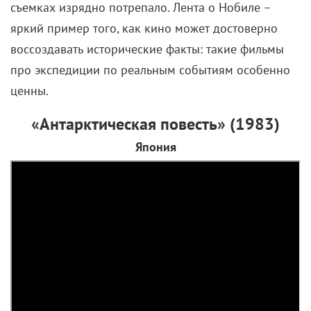
часть экипажа погибла, часть – осталась в ледяном
плену. Поскольку передвигались люди на
дирижабле, выбраться самостоятельно они не
смогли – и последних членов экспедиции забирал
советский ледокол «Красин».
По сюжету фильма, спустя сорок лет после трагедии
Нобиле продолжает мучать совесть: в своем
воображении он вновь собирает участников
страшных событий. И даже идет дальше – в кадре
возникает Руаль Амудсен, которого сыграл
Шон Коннери
. В конкретно этой экспедиции
известный полярник участия не принимал, а вот в
спасательной операции – очень даже. В которой и
сгинул без вести.