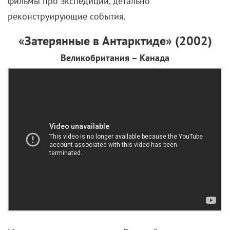
и затонул в Чукотском море, а более ста человек
экипажа были вынуждены около двух месяцев
провести на льдинах, откуда их вывозили полярные
летчики. Чтобы отвлечься от дурных мыслей и
справиться с отчаянием, люди пытались наладить
нормальный быт: устраивали вылазки на лыжах,
давали творческие вечера. И, конечно, работали:
для спасательных самолетов необходимо было
подготовить посадочное место.
В главных ролях – звезды советского экрана:
начальника экспедиции Отто Юльевича Шмидта
сыграл Александр Лазарев, капитаном Владимиром
Ворониным стал Петр Вельяминов, а в радиста
Эрнста Кренкеля перевоплотился менее известный
Валерий Кравченко.