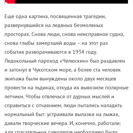
определенно сыграла музыка Вангелиса, а из-за
реалистичности происходящего в кадре
Американская ассоциация по правам животных
даже предположила, что собаки работали в
экстремальных условиях) все равно стала одним из
кассовых фильмов Японии того времени. Неплохо
«Антарктическая повесть» показала себя и за
рубежом: ее демонстрировали в США, Австралии,
Италии и Франции. Заехала лента и в Германию, где
претендовала на «Золотого медведя» Берлинале.
«Челюскинцы» (1984)
СССР