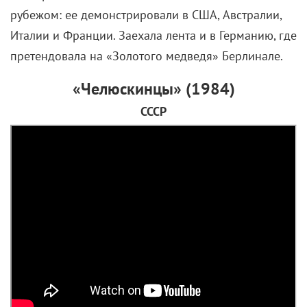
антарктической базы «Сева» для исследования
местности стартовала геологическая экспедиция. В
дело вмешалась плохая погода, походные
трудности и сопутствующие повреждения судна, а
потому после возвращения исследователи
вынуждены были оставить собак на базе.
Туда должна была приехать сменная группа,
однако возвращение людей на станцию затянулось:
несмотря на просьбы двух членов экспедиции
(местные звезды Кэн Такакура и Цунэхико Ватасэ)
забрать хаски, прибыть на базу они сумели лишь
через год. Несмотря на то, что часть животных
погибла, две
собаки
все же сумели пережить зиму.
Эмоционально тяжелая картина (свою роль