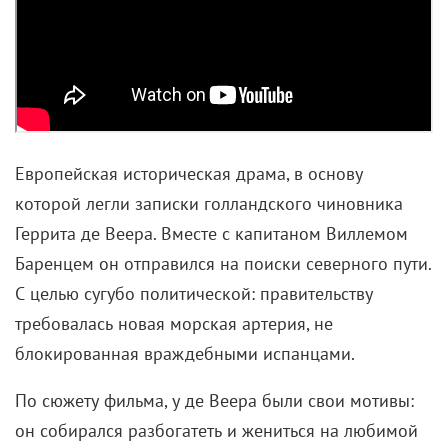
Сложность заключалась в том, что она практически
не говорила на английском языке. В итоге пилоту и
его подопечной пришлось не только бороться за
выживание, но и выстраивать коммуникацию
(примечательно, что на это ставку сделали и
создатели
«Затерянных во льдах»
с
Мадсом Миккельсеном
).
Любопытно, что в «Потерянном в снегу» снега на
самом деле не так и много. Но суровости
окружающего мира это никак не умаляет. Более
того, никак не отвлекает от внутренней
трансформации, которую переживает Чарли – в
начале и в конце фильма мы будто смотрим на
двух разных героев.