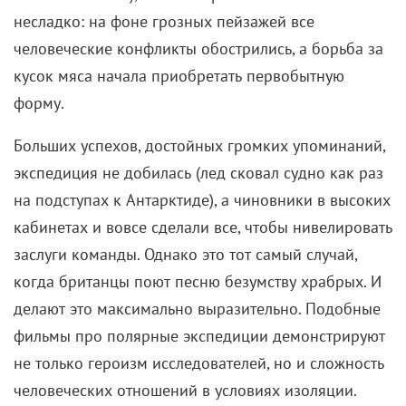
Мини-сериал производства Великобритании и
Австралии, в котором детально запечатлена
экспедиция на Южный полюс, организованная
сэром Эрнестом Шеклтоном в 1914 году. Главную
роль исполняет Кеннет Брана, ныне известный
больше как режиссер – именно он экранизировал
несколько пьес Уильяма Шеспира, снял первого
«Тора» и совсем недавно получил «Оскара» за