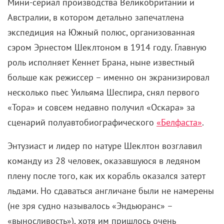
Героическому подвигу челюскинцев также были
посвящены документальные ленты –
одна
из самых
известных вышла за десять лет до премьеры
фильма Михаила Ершова. Приурочена она была к
40-летию событий, что подтверждает: помимо
художественных, популярны и документальные
фильмы про экспедиции, детально
реконструирующие события.
«Затерянные в Антарктиде» (2002)
Великобритания – Канада