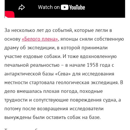
К съемкам двухсерийной эпопеи, кстати, подошли
ответственно – снимали на Земле Франца-Иосифа,
в бухте Тихая и у побережья Норвегии. Ледокол в
кадре тоже настоящий (правда, «Красина»
заменили на «Сибирякова»), а вот настоящего
дирижабля не нашлось – строили его модель.
Вышла махина длиной в 20 метров, которую на
съемках изрядно потрепало. Лента о Нобиле –
яркий пример того, как кино может достоверно
воссоздавать исторические факты: такие фильмы
про экспедиции по реальным событиям особенно
ценны.
«Антарктическая повесть» (1983)
Япония