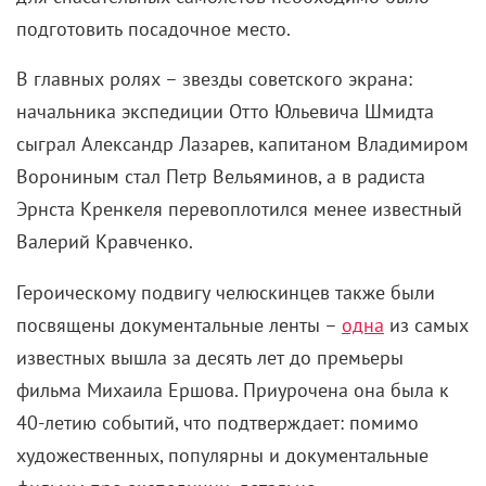
Еще одна картина, посвященная трагедии,
развернувшийся на ледяных безмолвных
просторах. Снова люди, снова неисправное судно,
снова глыбы замерзшей воды – на этот раз
события разворачиваются в 1934 году.
Ледокольный пароход «Челюскин» был раздавлен