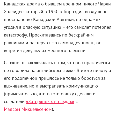
кабинетах и вовсе сделали все, чтобы нивелировать
заслуги команды. Однако это тот самый случай,
когда британцы поют песню безумству храбрых. И
делают это максимально выразительно. Подобные
фильмы про полярные экспедиции демонстрируют
не только героизм исследователей, но и сложность
человеческих отношений в условиях изоляции.
Именно поэтому они остаются актуальными спустя
десятилетия.
«Потерянный в снегах» (2003)
Канада