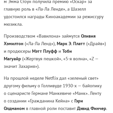
м
Эмма Стоун получила премию «Оскар» за
главную роль в «Ла-Ла Ленде», а Шазелл
удостоился награды Киноакадемии за режиссуру
мюзикла.
Производством «Вавилона» займутся
Оливия
Хэмилтон
(«Ла-Ла Ленд»),
Марк Э. Платт
(«Драйв»)
и продюсеры
Мэтт Плуфф
и
Тоби
Магуайр
(«Жертвуя пешкой»,
«5-я
волна», «Z —
значит Захария»).
На прошлой неделе Netflix дал «зеленый свет»
другому фильму о Голливуде
1930-х —
байопику
о сценаристе Германе Манкевиче «Манк». Ленту
о создании «Гражданина Кейна» с
Гэри
Олдманом
в главной роли поставит
Дэвид Финчер
.