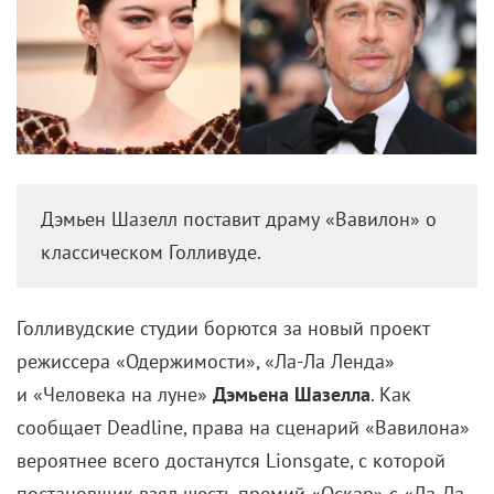
Дэмьен Шазелл поставит драму «Вавилон» о
классическом Голливуде.
Голливудские
студии борются за новый проект
режиссера «Одержимости», «Ла-Ла Ленда»
и «Человека на луне»
Дэмьена Шазелла
. Как
сообщает Deadline, права на сценарий «Вавилона»
вероятнее всего достанутся Lionsgate, с которой
постановщик взял шесть премий «Оскар» с «Ла-Ла