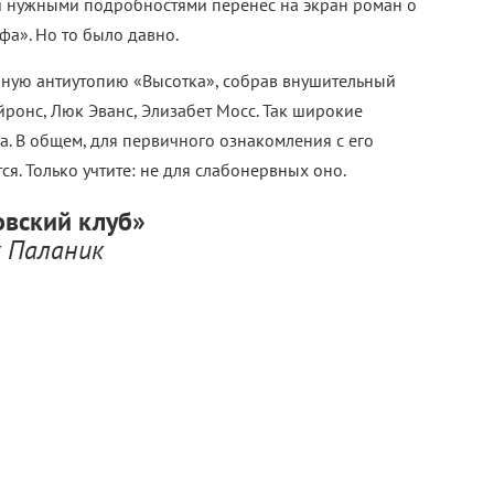
ми нужными подробностями перенес на экран роман о
офа». Но то было давно.
рную антиутопию «Высотка», собрав внушительный
ронс, Люк Эванс, Элизабет Мосс. Так широкие
. В общем, для первичного ознакомления с его
. Только учтите: не для слабонервных оно.
вский клуб»
 Паланик