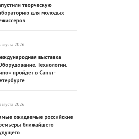
апустили творческую
абораторию для молодых
ежиссеров
августа 2026
еждународная выставка
Оборудование. Технологии.
ино» пройдет в Санкт-
етербурге
августа 2026
амые ожидаемые российские
ремьеры ближайшего
удущего