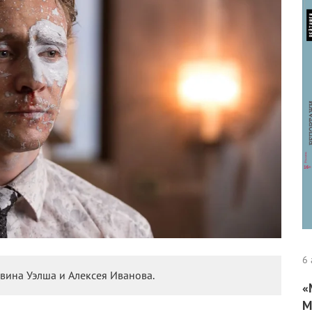
6 
вина Уэлша и Алексея Иванова.
«
М