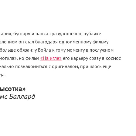
рия, бунтаря и панка сразу, конечно, публике
явлением он стал благодаря одноименному фильму
у больше обязан: у Бойла к тому моменту в послужном
могила», но фильм
«На игле»
его карьеру сразу в космос
рмально познакомиться с оригиналом, пришлось еще
да.
ысотка»
мс Баллард