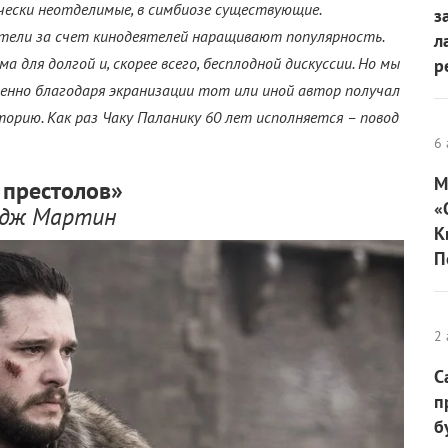
чески неотделимые, в симбиозе существующие.
з
тели за счет кинодеятелей наращивают популярность.
л
для долгой и, скорее всего, бесплодной дискуссии. Но мы
р
менно благодаря экранизации тот или иной автор получал
рию. Как раз Чаку Паланику 60 лет исполняется – повод
6 
М
 престолов»
«
дж Мартин
К
П
2 
С
п
б