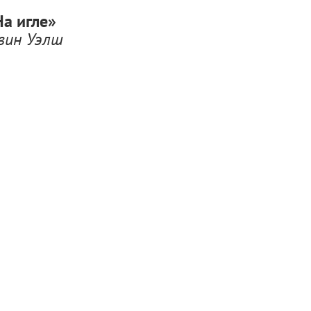
На игле»
вин Уэлш