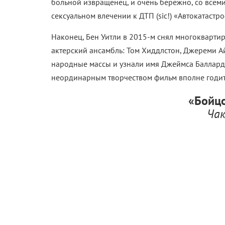
больной извращенец, и очень бережно, со все
сексуальном влечении к ДТП (sic!) «Автокатастр
Наконец, Бен Уитли в 2015-м снял многокварти
актерский ансамбль: Том Хиддлстон, Джереми Ай
народные массы и узнали имя Джеймса Балларда
неординарным творчеством фильм вполне годится
«Бойцо
Чак