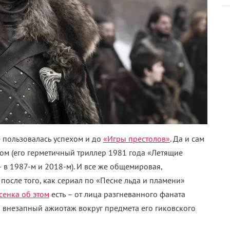
е пользовалась успехом и до
«Игры престолов»
. Да и сам
м (его герметичный триллер 1981 года «Летящие
 в 1987-м и 2018-м). И все же общемировая,
после того, как сериал по «Песне льда и пламени»
сенка об этом
есть – от лица разгневанного фаната
 внезапный ажиотаж вокруг предмета его гиковского