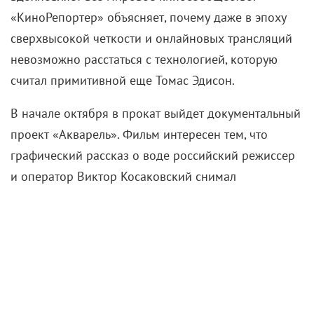
«КиноРепортер» объясняет, почему даже в эпоху
сверхвысокой
четкости и онлайновых трансляций
невозможно расстаться с технологией, которую
считал примитивной еще Томас Эдисон.
В начале октября в прокат выйдет документальный
проект «Акварель». Фильм интересен тем, что
графический рассказ о воде российский режиссер
и оператор Виктор Косаковский снимал
в экстремально продвинутом формате — с частотой
96 кадров в секунду.
«Акварель» уже отметилась во внеконкурсной
программе Венецианского фестиваля, но там
не нашлось подходящего оборудования и зала для