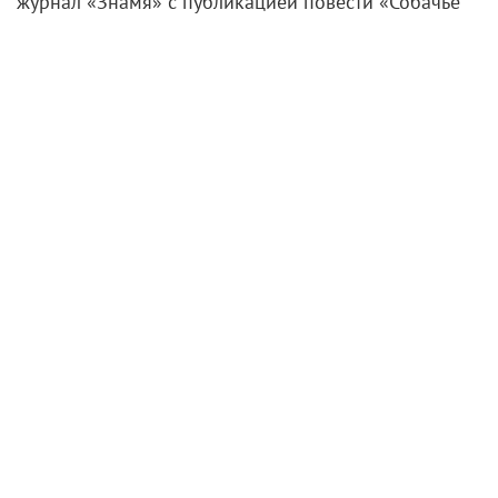
журнал «Знамя» с публикацией повести «Собачье
сердце». Шел 1987 год, советская империя готова
была рухнуть, а перестройка принесла в культуру
новые веяния: стало возможным обратиться к
классике
, которая ранее считалась крамольной,
а тут неожиданно стала актуальной и даже
необходимой.