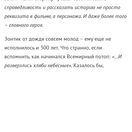
справедливость и рассказать историю не просто
реквизита в фильме, а персонажа. И даже более того
– главного героя.
Зонтик от дождя совсем молод – ему еще не
исполнилось и 300 лет. Что странно, если
вспомнить, как начинался Всемирный потоп:
«…И
разверзлись хляби небесные»
. Казалось бы,
человечество могло извлечь уроки и изобрести
защиту от дождя сразу после тех событий. Но нет –
многие столетия и даже тысячелетия зонт считался
барьером исключительно от солнца и почти
исключительно для женщин.
Принято считать, что зонт изобрели в Египте
больше трех тысяч лет назад. И если это правда так,