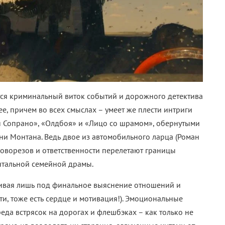
тся криминальный виток событий и дорожного детектива
нее, причем во всех смыслах – умеет же плести интриги
н Сопрано», «Олдбоя» и «Лицо со шрамом», обернутыми
ни Монтана. Ведь двое из автомобильного ларца (Роман
ловорезов и ответственности перелетают границы
ентальной семейной драмы.
живая лишь под финальное выяснение отношений и
ати, тоже есть сердце и мотивация!). Эмоциональные
еда встрясок на дорогах и флешбэках – как только не