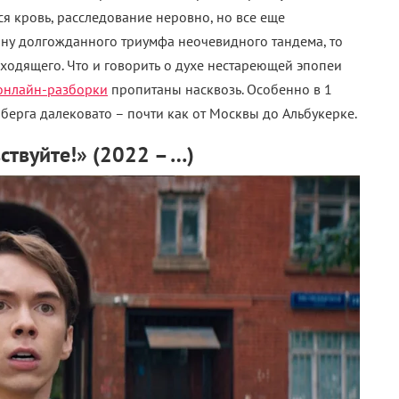
тся кровь, расследование неровно, но все еще
рону долгожданного триумфа неочевидного тандема, то
одящего. Что и говорить о духе нестареющей эпопеи
онлайн-разборки
пропитаны насквозь. Особенно в 1
нберга далековато – почти как от Москвы до Альбукерке.
ствуйте!» (2022 – …)