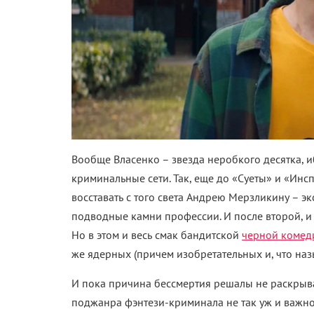
Вообще Власенко – звезда неробкого десятка, и
криминальные сети. Так, еще до «Суеты» и «Инс
восставать с того света Андрею Мерзликину – эк
подводные камни профессии. И после второй, и 
Но в этом и весь смак бандитской
черной комед
же ядерных (причем изобретательных и, что наз
И пока причина бессмертия решалы не раскрывае
поджанра фэнтези-криминала не так уж и важно