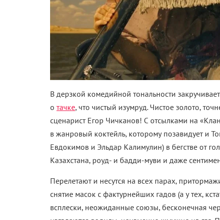
В дерзкой комедийной тональности закручивае
о
тачке
, что чистый изумруд. Чистое золото, точ
сценарист Егор Чичканов! С отсылками на «Кла
в жанровый коктейль, которому позавидует и То
Евдокимов и Эльдар Калимулин) в бегстве от го
Казахстана, роуд- и бадди-муви и даже сентим
Перелетают и несутся на всех парах, приторма
снятие масок с фактурнейших гадов (а у тех, кст
всплески, неожиданные союзы, бесконечная чер