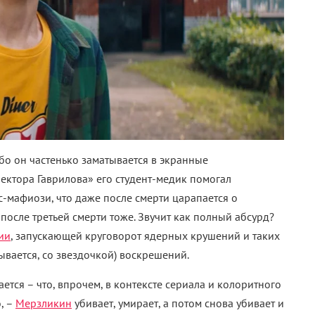
бо он частенько заматывается в экранные
пектора Гаврилова» его студент-медик помогал
с-мафиози, что даже после смерти царапается о
после третьей смерти тоже. Звучит как полный абсурд?
ии
, запускающей круговорот ядерных крушений и таких
ывается, со звездочкой) воскрешений.
тся – что, впрочем, в контексте сериала и колоритного
, –
Мерзликин
убивает, умирает, а потом снова убивает и