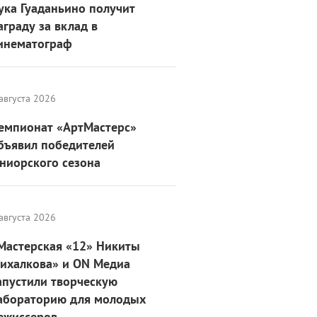
ука Гуаданьино получит
аграду за вклад в
инематограф
августа 2026
емпионат «АртМастерс»
бъявил победителей
ниорского сезона
августа 2026
Мастерская «12» Никиты
ихалкова» и ON Медиа
апустили творческую
абораторию для молодых
ежиссеров