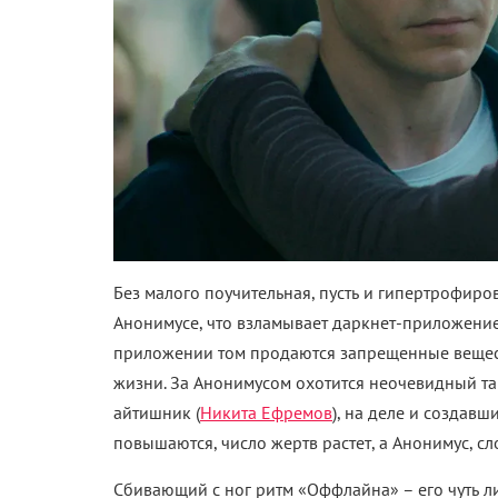
Без малого поучительная, пусть и гипертрофир
Анонимусе, что взламывает даркнет-приложение 
приложении том продаются запрещенные вещес
жизни. За Анонимусом охотится неочевидный та
айтишник (
Никита Ефремов
), на деле и создавш
повышаются, число жертв растет, а Анонимус, сл
Сбивающий с ног ритм «Оффлайна» – его чуть л