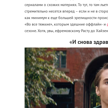
сериалами о схожих материях. То тут, то там лье
стремительно несется вперед – если и не в сто
как минимум к еще большей зрелищности происх
«Во все тяжкие», которым здешние оффлайн- и
сезоне. Хотя, увы, ефремовскому Расту до Хайзе
«И снова здрав