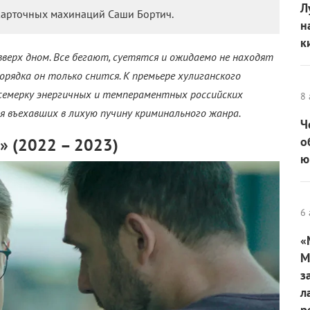
Л
арточных махинаций Саши Бортич.
н
к
 вверх дном. Все бегают, суетятся и ожидаемо не находят
рядка он только снится. К премьере хулиганского
семерку энергичных и темпераментных российских
8 
ия въехавших в лихую пучину криминального жанра.
Ч
о
 (2022 – 2023)
ю
6 
«
М
з
л
р