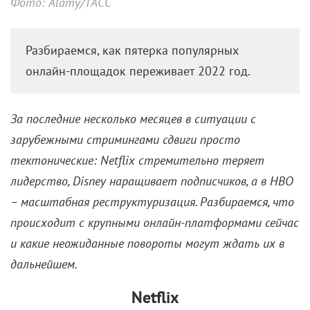
Гигантомания стримингов:
Сверхприбыли или шаг к
гибели?
30 августа 2022 /
Анна Ентякова