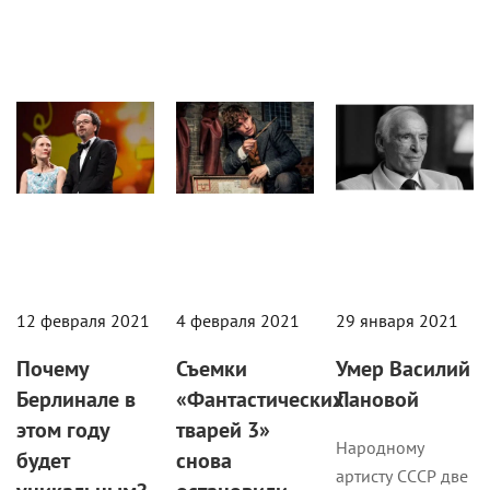
Кино
Новости
Новости
12 февраля 2021
4 февраля 2021
29 января 2021
Почему
Съемки
Умер Василий
Берлинале в
«Фантастических
Лановой
этом году
тварей 3»
Народному
будет
снова
артисту СССР две
уникальным?
остановили
недели назад
из-за COVID-
исполнилось 87.