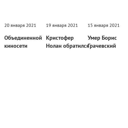
20 января 2021
19 января 2021
15 января 2021
Объединенной
Кристофер
Умер Борис
киносети
Нолан обратился
Грачевский
«Синема
к
В декабре худрук
Парк» грозит
британскому
«Ералаша» был
банкротство
правительству
госпитализирован
с просьбой
с коронавирусом.
Новогодняя
поддержать
выручка
местные
компании в 450
кинотеатры
миллионов
рублей списана
Открытое письмо
за долги.
также подписали
Ридли Скотт, Стив
МакКуин, Джуд