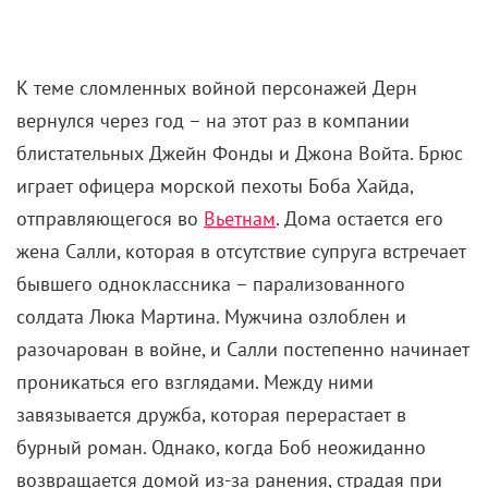
играет офицера морской пехоты Боба Хайда,
отправляющегося во
Вьетнам
. Дома остается его
жена Салли, которая в отсутствие супруга встречает
бывшего одноклассника – парализованного
солдата Люка Мартина. Мужчина озлоблен и
разочарован в войне, и Салли постепенно начинает
проникаться его взглядами. Между ними
завязывается дружба, которая перерастает в
бурный роман. Однако, когда Боб неожиданно
возвращается домой из-за ранения, страдая при
этом от ПТСР, ситуация грозит выйти из-под
контроля.
За свои роли Войт и Фонда получили золотые
статуэтки киноакадемии. Дерн же в тот год остался