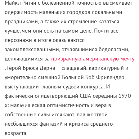
закомплексованными, отчаявшимися бедолагами,
цепляющимися за
призрачную американскую мечту
. Герой Брюса Дерна – слащавый, карикатурный и
уморительно смешной Большой Боб Фрилендер,
выступающий главным судьей конкурса. И
фактически олицетворяющий США середины 1970-
х: мальчишеская оптимистичность и вера в
собственные силы иссякают, пав жертвой
несбывшихся фантазий и кризиса среднего
возраста.
«Черное воскресенье» (1977)