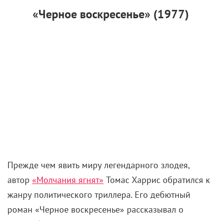
Прежде чем явить миру легендарного злодея,
автор
«Молчания ягнят»
Томас Харрис обратился к
жанру политического триллера. Его дебютный
роман «Черное воскресенье» рассказывал о
масштабном заговоре террористов во время
Суперкубка. Книга имела умеренный успех, но ее
сюжет сразу приглянулся голливудским
продюсерам. И через пару лет вышла одноименная
экранизация с Брюсом Дерном в роли пилота
Майкла Ландера, который управляет дирижаблем