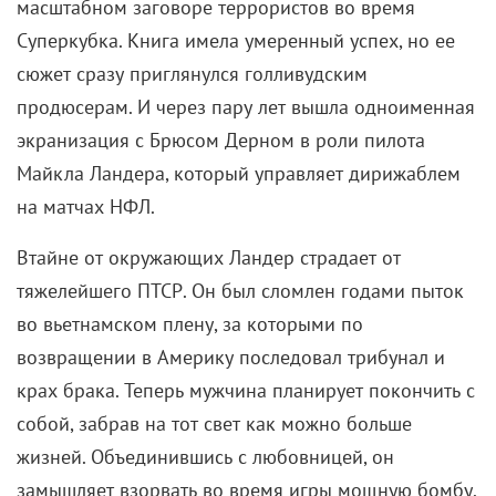
на матчах НФЛ.
Втайне от окружающих Ландер страдает от
тяжелейшего ПТСР. Он был сломлен годами пыток
во вьетнамском плену, за которыми по
возвращении в Америку последовал трибунал и
крах брака. Теперь мужчина планирует покончить с
собой, забрав на тот свет как можно больше
жизней. Объединившись с любовницей, он
замышляет взорвать во время игры мощную бомбу.
Кстати, сцена, где женщина пытается пробраться в
больницу под видом медсестры, позже вдохновила
Квентина Тарантино на создание аналогичного
эпизода в
«Убить Билла»
. Режиссера зацепили не
столько кадры из самой ленты, сколько монтаж ее