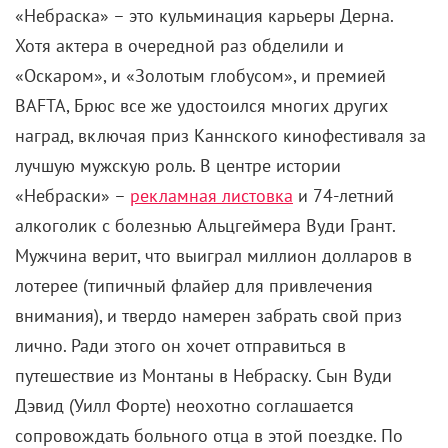
лучшую мужскую роль. В центре истории
«Небраски» –
рекламная листовка
и 74-летний
алкоголик с болезнью Альцгеймера Вуди Грант.
Мужчина верит, что выиграл миллион долларов в
лотерее (типичный флайер для привлечения
внимания), и твердо намерен забрать свой приз
лично. Ради этого он хочет отправиться в
путешествие из Монтаны в Небраску. Сын Вуди
Дэвид (Уилл Форте) неохотно соглашается
сопровождать больного отца в этой поездке. По
пути они сталкиваются со множеством колоритных
персонажей и разбираются с призраками
собственного прошлого.
Роуд-муви о старике с навязчивой идеей – один из
лучших фильмов
Александра Пэйна
, в котором