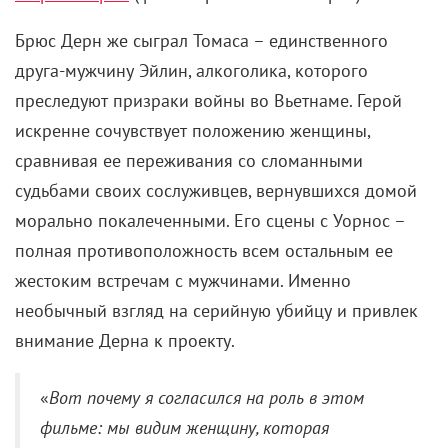
сравнивая ее переживания со сломанными
судьбами своих сослуживцев, вернувшихся домой
морально покалеченными. Его сцены с Уорнос –
полная противоположность всем остальным ее
жестоким встречам с мужчинами. Именно
необычный взгляд на серийную убийцу и привлек
внимание Дерна к проекту.
«
Вот почему я согласился на роль в этом
фильме: мы видим женщину, которая
осознавала, что натворила… совершила все
эти ужасные вещи, и при этом никто не
интересовался ее личной историей
», –
поделился актер.
«Небраска» (2013)