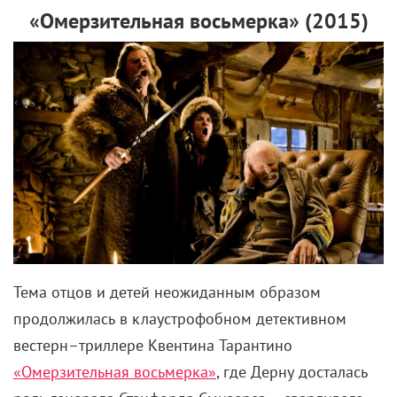
Тема отцов и детей неожиданным образом
продолжилась в клаустрофобном детективном
вестерн–триллере Квентина Тарантино
«Омерзительная восьмерка»
, где Дерну досталась
роль генерала Стэнфорда Смизерса – сварливого
бывшего офицера Конфедерации, ищущего
пропавшего сына. Большую часть хронометража
персонажу Брюса практически не уделяется
внимания, однако его диалог с героем Сэмюэла Л.
Джексона – один из самых напряженных эпизодов