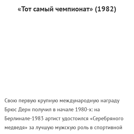
Свою первую крупную международную награду
Брюс Дерн получил в начале 1980-х: на
Берлинале-1983 артист удостоился «Серебряного
медведя» за лучшую мужскую роль в спортивной
драме «Тот самый чемпионат». В ее основу легла
одноименная пьеса, которая в свое время
завоевала «Тони» и Пулитцеровскую премию за
лучшую драму. По сюжету, в очередную годовщину
своей триумфальной победы в финале чемпионата
Пенсильвании четыре игрока баскетбольной