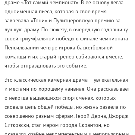
команды и их старый тренер собираются вместе,
чтобы отпраздновать это событие.
Это классическая камерная драма – увлекательная
и местами по-хорошему наивная. Она рассказывает
о некогда выдающихся спортсменах, которых
сковала цепь общей победы, но жизнь развела по
совершенно разным сферам. Герой Дерна, Джордж
Ситковски, стал мэром города Скрантон, но
оказался крайне некомпетентным и непопулярным
градоначальником. В преддверии новых выборов
он ведет ожесточенную кампанию, но, скорее всего,
не сможет сохранить за собой теплое кресло. В
итоге, несмотря на былые триумфы, герои так и не
обрели счастья, а юношеский чемпионат остался