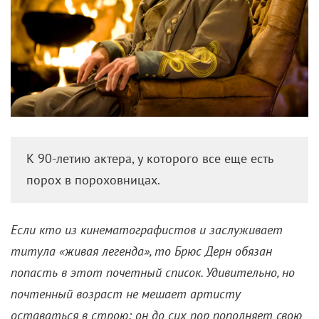
К 90-летию актера, у которого все еще есть
порох в пороховницах.
Если кто из кинематографистов и заслуживает
титула «живая легенда», то Брюс Дерн обязан
попасть в этот почетный список. Удивительно, но
почтенный возраст не мешает артисту
оставаться в строю: он до сих пор пополняет свою
колоссальную фильмографию, растянувшуюся более
чем на шесть десятков лет. В честь 90-летия Дерна
«КиноРепортер» вспоминает его знаковые работы –
от едкой сатиры 1970-х до хитов Квентина
Тарантино, которые наглядно демонстрируют