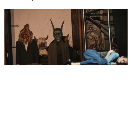
Фото: Игорь Червяков
Александр Золотовицкий пересобрал Чехова,
на максимум выкрутив его громкость.
В Театре на Таганке продолжаются эксперименты с
классикой. Вслед за Лермонтовым (его
«Героя нашего времени»
изящно переложил Сергей
Тонышев) и драматургической компиляцией
Александра Карпушина «Опус 48. Островский»