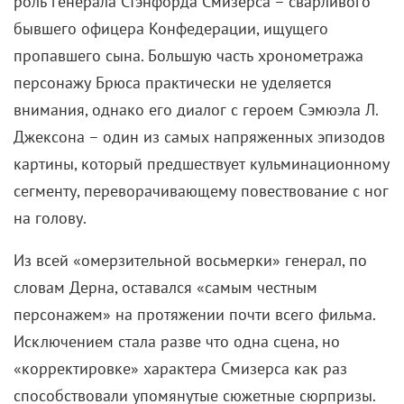
картины, который предшествует кульминационному
сегменту, переворачивающему повествование с ног
на голову.
Из всей «омерзительной восьмерки» генерал, по
словам Дерна, оставался «самым честным
персонажем» на протяжении почти всего фильма.
Исключением стала разве что одна сцена, но
«корректировке» характера Смизерса как раз
способствовали упомянутые сюжетные сюрпризы.
Тарантино высоко ценил работу с Брюсом: ранее
он дал ему роль в «Джанго освобожденном», а
следом решил полноценно задействовать
филигранно выстроенный образ неприятного
старика в своей новой работе. Позже Дерн также