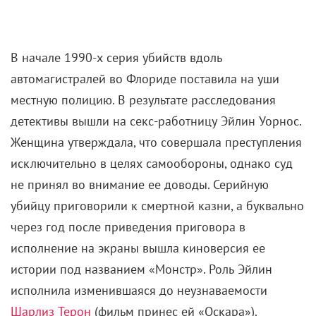
детективы вышли на секс-работницу Эйлин Уорнос.
Женщина утверждала, что совершала преступления
исключительно в целях самообороны, однако суд
не принял во внимание ее доводы. Серийную
убийцу приговорили к смертной казни, а буквально
через год после приведения приговора в
исполнение на экраны вышла киноверсия ее
истории под названием «Монстр». Роль Эйлин
исполнила изменившаяся до неузнаваемости
Шарлиз Терон
(фильм принес ей «Оскара»).
Брюс Дерн же сыграл Томаса – единственного
друга-мужчину Эйлин, алкоголика, которого
преследуют призраки войны во Вьетнаме. Герой
искренне сочувствует положению женщины,