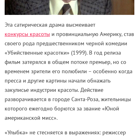
«Убийственные красотки» (1999). В год релиза
фильм затерялся в общем потоке премьер, но со
временем зрители его полюбили – особенно когда
пресса и другие картины начали обнажать
закулисье индустрии красоты. Действие
разворачивается в городе Санта-Роза, жительницы
которого ежегодно борются за звание «Юной
американской мисс».
«Улыбка» не стесняется в выражениях: режиссер
Майкл Ритчи с болезненной точностью высмеивает
одержимость маленьких городков локальными
праздниками, а также их стремление казаться
лучше, чем они есть на самом деле. Почти все
персонажи в итоге оказываются