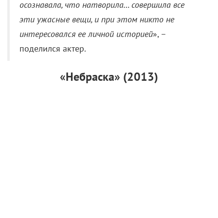
«Небраска» – это кульминация карьеры Дерна.
Хотя актера в очередной раз обделили и
«Оскаром», и «Золотым глобусом», и премией
BAFTA, Брюс все же удостоился многих других
наград, включая приз Каннского кинофестиваля за