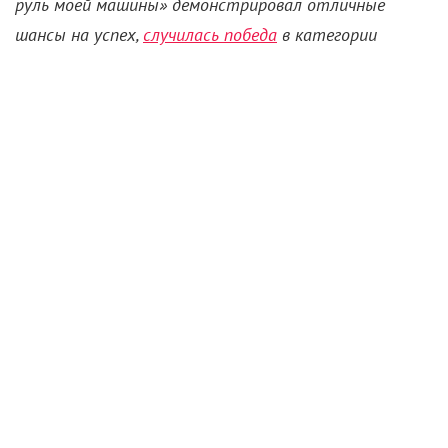
руль моей машины» демонстрировал отличные
шансы на успех,
случилась победа
в категории
иностранных лент. «КиноРепортер» рассказывает,
чем прекрасна эта картина Хамагути, и объясняет,
почему российскому зрителю она должна быть
особенно близка.