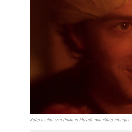
Кадр из фильма Романа Михайлова «Жар-птица»