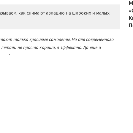
М
«
азываем, как снимают авиацию на широких и малых
К
П
етают только красивые самолеты. Но для современного
 летали не просто хорошо, а эффектно. Да еще и
лагодаря технологиям, смекалке и сноровке – выполнимая.
 о том, как снимали и снимают самолеты в кино.
рисовать. Но это, во-первых, неспортивно и
 модели, как бы они ни были совершенны, не обеспечат
тствует почти всегда в том или ином объеме, однако
ожности обходиться без нее.