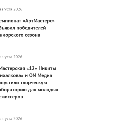
августа 2026
емпионат «АртМастерс»
бъявил победителей
ниорского сезона
августа 2026
Мастерская «12» Никиты
ихалкова» и ON Медиа
апустили творческую
абораторию для молодых
ежиссеров
августа 2026