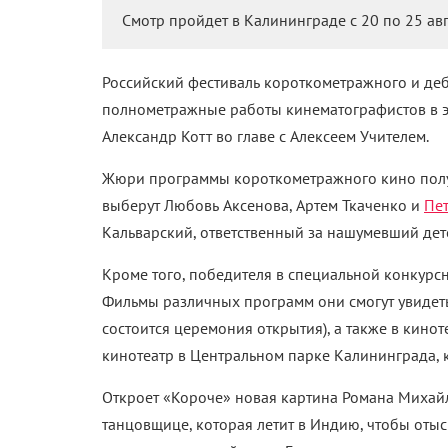
Смотр пройдет в Калининграде с 20 по 25 авг
Российский фестиваль короткометражного и де
полнометражные работы кинематографистов в эт
Александр Котт во главе с Алексеем Учителем.
Жюри программы короткометражного кино получ
выберут Любовь Аксенова, Артем Ткаченко и
Пе
Кальварский, ответственный за нашумевший де
Кроме того, победителя в специальной конкурс
Фильмы различных программ они смогут увидеть
состоится церемония открытия), а также в киноте
кинотеатр в Центральном парке Калининграда, к
Откроет «Короче» новая картина Романа Михайл
танцовщице, которая летит в Индию, чтобы отыск