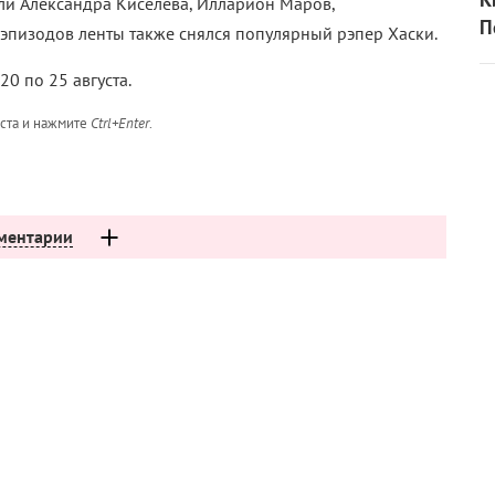
или Александра Киселева, Илларион Маров,
П
з эпизодов ленты также снялся популярный рэпер Хаски.
0 по 25 августа.
кста и нажмите
Ctrl+Enter
.
ментарии