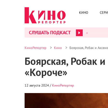
КИНО
СЕР
СЛУШАТЬ ПОДКАСТ
>
>
КиноРепортер
Кино
Боярская, Робак и Аксен
Боярская, Робак и
«Короче»
12 августа 2024 /
КиноРепортер