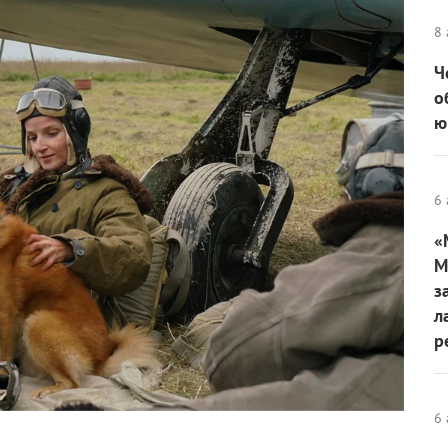
8 
Ч
о
ю
6 
«
М
з
л
р
6 