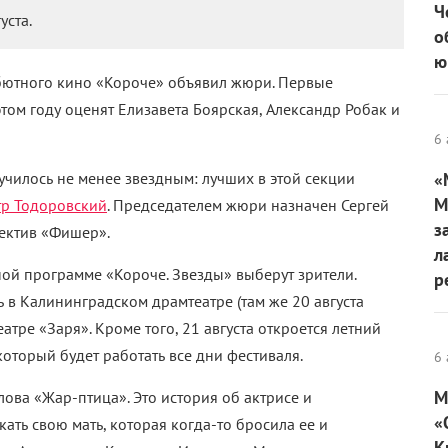
Ч
уста.
о
ю
бютного кино «Короче» объявил жюри. Первые
ом году оценят Елизавета Боярская, Александр Робак и
6 
илось не менее звездным: лучших в этой секции
«
М
тр Тодоровский
. Председателем жюри назначен Сергей
з
тектив «Фишер».
л
ной программе «Короче. Звезды» выберут зрители.
р
 в Калининградском драмтеатре (там же 20 августа
атре «Заря». Кроме того, 21 августа откроется летний
оторый будет работать все дни фестиваля.
6 
М
ова «Жар-птица». Это история об актрисе и
«
ать свою мать, которая когда-то бросила ее и
К