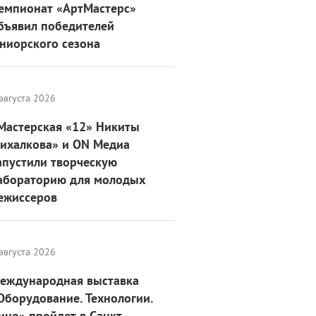
емпионат «АртМастерс»
бъявил победителей
ниорского сезона
августа 2026
Мастерская «12» Никиты
ихалкова» и ON Медиа
апустили творческую
абораторию для молодых
ежиссеров
августа 2026
еждународная выставка
Оборудование. Технологии.
ино» пройдет в Санкт-