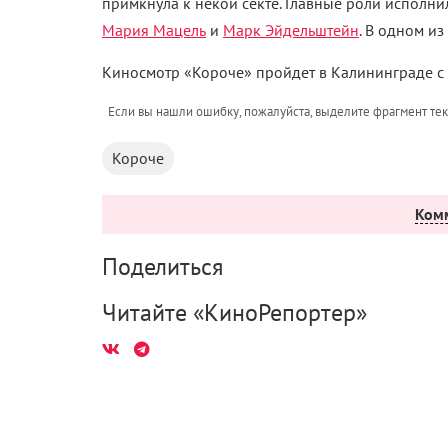
примкнула к некой секте. Главные роли исполн
Мария Мацель
и
Марк Эйдельштейн
. В одном и
Киносмотр «Короче» пройдет в Калининграде с 2
Если вы нашли ошибку, пожалуйста, выделите фрагмент те
Короче
Ком
Поделиться
Читайте «КиноРепортер»