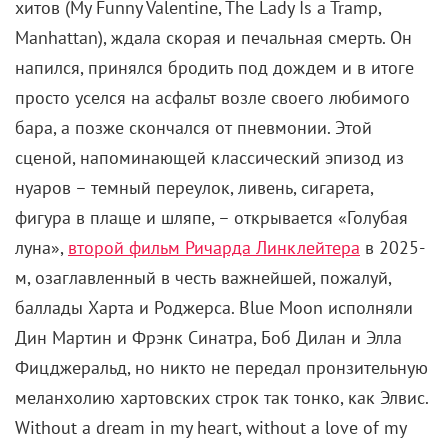
хитов (My Funny Valentine, The Lady Is a Tramp,
Manhattan), ждала скорая и печальная смерть. Он
напился, принялся бродить под дождем и в итоге
просто уселся на асфальт возле своего любимого
бара, а позже скончался от пневмонии. Этой
сценой, напоминающей классический эпизод из
нуаров – темный переулок, ливень, сигарета,
фигура в плаще и шляпе, – открывается «Голубая
луна»,
второй фильм Ричарда Линклейтера
в 2025-
м, озаглавленный в честь важнейшей, пожалуй,
баллады Харта и Роджерса. Blue Moon исполняли
Дин Мартин и Фрэнк Синатра, Боб Дилан и Элла
Фицджеральд, но никто не передал пронзительную
меланхолию хартовских строк так тонко, как Элвис.
Without a dream in my heart, without a love of my