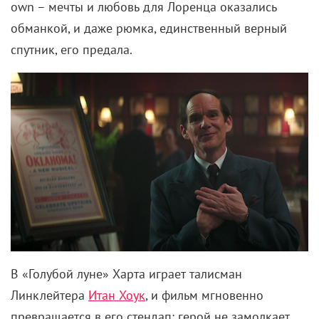
own – мечты и любовь для Лоренца оказались
обманкой, и даже рюмка, единственный верный
спутник, его предала.
В «Голубой луне» Харта играет талисман
Линклейтера
Итан Хоук
, и фильм мгновенно
превращается в его стендап: герой не замолкает,