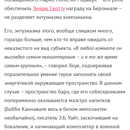
обеспечила
Эндрю Скотту
награду на Берлинале –
не разделяет энтузиазма компаньона.
Его, энтузиазма этого, вообще слишком много,
гораздо больше, чем кто-то вправе ожидать от
неказистого на вид субъекта.
«В любой комнате он
выглядел самым миниатюрным – и в то же время
самым крупным»
, – говорил Хоук, подчеркивая
поразительное умение героя заполнять своей
энергетикой окружающее пространство. В данном
случае – пространство бара, где его собеседниками
попеременно оказываются маэстро напитков
(Бобби Каннавале весь в белом импозантен
необычайно), писатель Э.Б. Уайт, заскочивший на
бокальчик, и начинающий композитор в военной