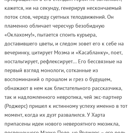
кажется, ни на секунду, генерируя нескончаемый
поток слов, череду суетных телодвижений. Он
пламенно обличает чересчур безобидную
«Оклахому!», пытается споить курьера,
доставившего цветы, и следом зовет его к себе на
вечеринку, цитирует Моэма и «Касабланку», поет,
ностальгирует, рефлексирует… Его бессвязные на
первый взгляд монологи, сотканные из
воспоминаний о прошлом и грез о будущем,
обнажают в нем как блистательного рассказчика,
так и надломленного невротика, чей экс-партнер
(Роджерс) пришел к истинному успеху именно в тот
момент, когда их дуэт развалился. У Харта
припасены идеи нового невероятного мюзикла,
посвященного Марко Поло, но Роджерс – его роль