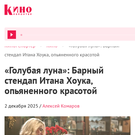
>
>
КиноРепортер
Кино
«Голубая луна»: Барный
ВСЕ ПОД
стендап Итана Хоука, опьяненного красотой
«Голубая луна»: Барный
стендап Итана Хоука,
опьяненного красотой
2 декабря 2025 /
Алексей Комаров