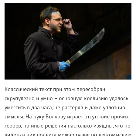
Классический текст при этом пересобран
скрупулезно и умно – основную коллизию удалось
уместить в два часа, не растеряв и даже уплотнив
смыслы. На руку Волкову играет отсутствие прочих
героев, но иные решения настолько изящны, что не
видеть в них подвига можно разве по легкомыслию