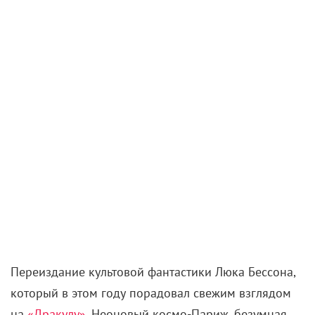
Переиздание культовой фантастики Люка Бессона,
который в этом году порадовал свежим взглядом
на
«Дракулу»
. Неоновый космо-Париж, безумная