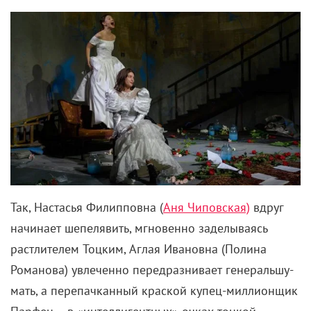
Т
ак, Настасья Филипповна (
Аня Чиповская)
вдруг
начинает шепелявить, мгновенно заделываясь
растлителем Тоцким, Аглая Ивановна (Полина
Романова) увлеченно передразнивает генеральшу-
мать, а перепачканный краской купец-миллионщик