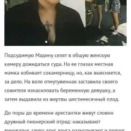
Подсудимую Мадину селят в общую женскую
камеру дожидаться суда. На ее глазах местная
мамка избивает сокамерницу, но, как выясняется,
за дело. На воле отмутуженная заставила своего
сожителя изнасиловать беременную девушку, а
затем выдавила из жертвы шестимесячный плод.
До поры до времени арестантки живут словно
дружный пионерский отряд: наказывают
виноватых, глупо друг друга разыгрывают и прячут