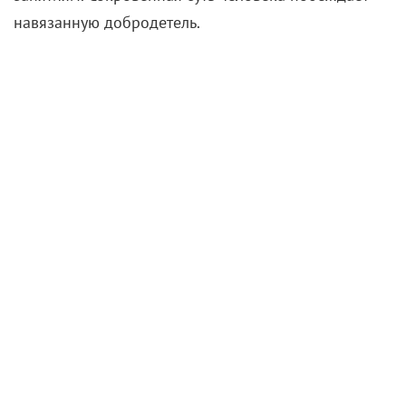
навязанную добродетель.
Формально, конечно, персонаж Кейджа
возвращается к своему ремеслу лишь ради брата,
который все же пошел по его стопам и задолжал
крупную сумму криминальному боссу. Если