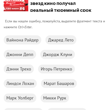
Если вы нашли ошибку, пожалуйста, выделите фрагмент текста и
нажмите
Ctrl+Enter
.
Вайнона Райдер
Джаред Лето
Джонни Депп
Джордж Клуни
Дэнни Трехо
Игорь Петренко
Линдси Лохан
Марат Башаров
Марк Уолберг
Микки Рурк