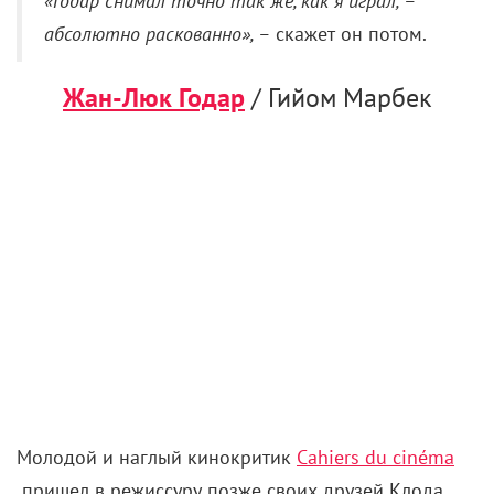
«Годар снимал точно так же, как я играл, –
абсолютно раскованно», –
скажет он потом.
Жан-Люк Годар
/ Гийом Марбек
Молодой и наглый кинокритик
Cahiers du cinéma
пришел в режиссуру позже своих друзей Клода