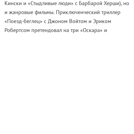
Кински и «Стыдливые люди» с Барбарой Херши), но
и жанровые фильмы. Приключенческий триллер
«Поезд-беглец» с Джоном Войтом и Эриком
Робертсом претендовал на три «Оскара» и
«Золотую пальмовую ветвь» Каннского фестиваля.
«Танго и Кэш» провалился в прокате, но со
временем приобрел культовый статус. Лента «Гомер
и Эдди» стала единственной американской
комедией Кончаловского.
По сюжету, озлобленная и умирающая от опухоли в
мозге пациентка психиатрической лечебницы Эдди
сбегает от врачей и встречает наивного добряка
Гомера, у которого задержка в развитии. Вместе
они отправляются в путешествие из Аризоны в
Орегон, во время которого помогают друг другу