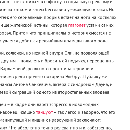
кино – не скатиться в пафосную социальную рекламу и
телю катком и затем бесславно уезжающую в закат. Но
утем: его сериальный прорыв встает на ноги на костылях
е еще житейской истины, которая
глаголет
устами самих
овья. Притом что принципиально история смеется не
го удается добиться редчайшим драмеди такого рода.
й, колючей, но нежной внутри Оли, не позволяющей
а другим – пожалеть и бросить ей подачку, переоценить
Варламовой, реального прототипа героини и
ениям среди прочего покорила Эльбрус. Публику же
нсы Антона Санкевича, актера с синдромом Дауна, и
левой сыгравший одного из второстепенных злодеев.
дей – в кадре они варят эспрессо в новомодных
 наконец, изящно
танцуют
– так легко и задорно, что это
з манипуляций и лишних нравоучений заключают:
том
». Что абсолютно точно релевантно и к, собственно,