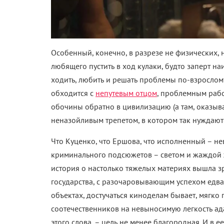
Особенный, конечно, в разрезе не физических, 
любящего пустить в ход кулаки, будто заперт н
ходить, любить и решать проблемы по-взрослому
обходится с
непутевым отцом
, проблемным раб
обочины обратно в цивилизацию (а там, оказыва
неназойливым трепетом, в котором так нуждаютс
Что Куценко, что Ершова, что исполненный – н
криминального подсюжетов – светом и жаждой 
история о настолько тяжелых материях вышла з
государства, с разочаровывающим успехом едв
объектах, достучаться киноделам бывает, мягко 
соотечественников на невыносимую легкость ад
этого слова, – цель не менее благородная. И в е