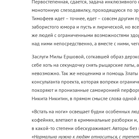
Первостепенная, сдается, задача инклюзивного 
монотонную слезодавилку, проходящуюся по зри
Тимофеев идет – точнее, едет – совсем другим п
забористого юмора и пусть и лирической, но вс
же людей с ограниченными возможностями здор
над ними непосредственно, а вместе с ними, че
Заслуги Милы Ершовой, соткавшей образ дерзко
себе хоть на секундочку снять рыцарские латы, 
невозможно. Так же неоценима и помощь Златы 
консультанта проекта, которая вопреки огранич
покоряют и пронизанные самоиронией перформа
Никита Никитин, в прямом смысле слова одной 
«Встать на ноги» освещает будни особенных лю
кофейнях, влетают в криминальные разборки и,
в какой-то степени обескураживает. Авторы бе
«Нормально нужно к людям относиться, с трепе