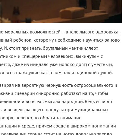
но моральных возможностей – в теле лысого здоровяка,
аивный ребенок, которому необходимо научиться заново
. И, стоит признать, брутальный «антикиллер»
отником и «пещерным человеком», выкинутым с
ется, даже из миндаля уже молоко доят) с уместным,
я все страждущие как телом, так и одинокой душой.
евзирая на вероятную чернушность остросоциального и
жизни сценарий синхронно работают на то, чтобы
релищной и во всех смыслах народной. Ведь если до
а ли возделывающего пандусы при муниципальных
говоря, нелегко, то обратить внимание
аптации к среде, причем среде в широком понимании
е реализации сериал стоит на ногах довольно твердо.