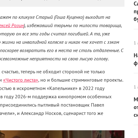
С
п
тажем по кликухе Старый (Гоша Куценко) выходит на
б
ексей Розин
), избежавший тюрьмы по милости товарища,
которую он все эти годы считал погибшей. А та, уже
 жизни на инвалидной коляске и никак «не хочет с зэком
1 
поскорее возвратить его в места не столь отдаленные. С
Н
 всевозможные неприятности на свою лысую голову.
ф
 к счастью, теперь не обходит стороной не только
 и
«Чистого листа»
, но и большие стриминговые проекты.
1 
ностью в искрометном «Капельнике» в 2022 году
то в году 2026-м поддержка кинопромом особенных
М
и присоединились пытливый постановщик Павел
о
ели», и Александр Носков, сценарист того же
с