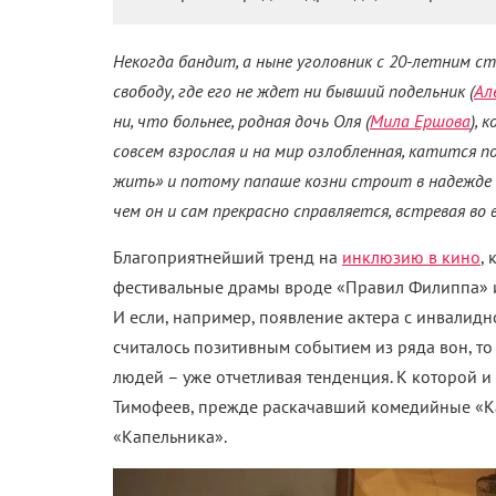
Некогда бандит, а ныне уголовник с 20-летним с
свободу, где его не ждет ни бывший подельник (
Ал
ни, что больнее, родная дочь Оля (
Мила Ершова
), 
совсем взрослая и на мир озлобленная, катится по
жить» и потому папаше козни строит в надежде 
чем он и сам прекрасно справляется, встревая во
Благоприятнейший тренд на
инклюзию в кино
,
фестивальные драмы вроде «Правил Филиппа»
И если, например, появление актера с инвалид
считалось позитивным событием из ряда вон, 
людей – уже отчетливая тенденция. К которой 
Тимофеев, прежде раскачавший комедийные «Кач
«Капельника».