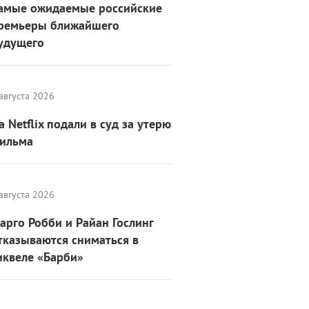
амые ожидаемые российские
ремьеры ближайшего
удущего
августа 2026
а Netflix подали в суд за утерю
ильма
августа 2026
арго Робби и Райан Гослинг
тказываются сниматься в
иквеле «Барби»