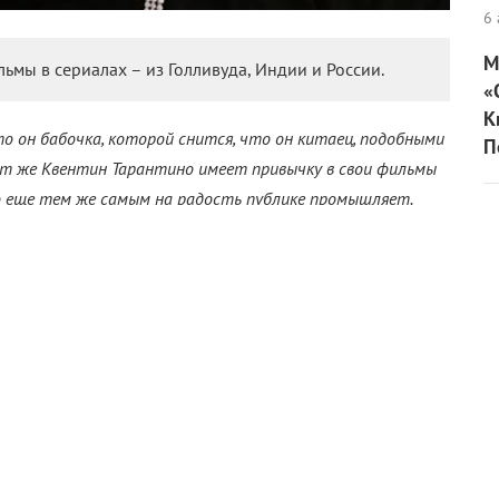
6 
М
ьмы в сериалах – из Голливуда, Индии и России.
«
К
то он бабочка, которой снится, что он китаец, подобными
П
т же Квентин Тарантино имеет привычку в свои фильмы
то еще тем же самым на радость публике промышляет.
енные кинематографические произведения, – Nestflix. Мы
ные и неожиданные примеры использования этого приема,
из современного отечественного кино.
юбви» – в сериале «Твин Пикс»