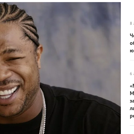
8 
Ч
о
ю
6 
«
М
з
л
р