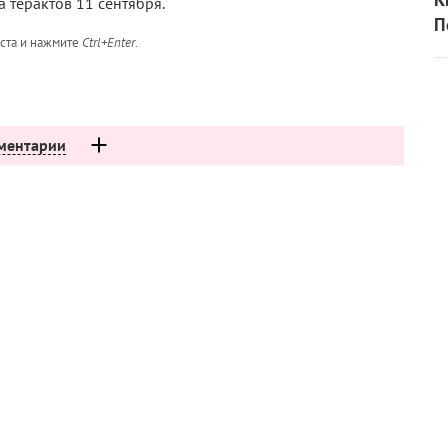
а терактов 11 сентября.
П
кста и нажмите
Ctrl+Enter
.
ментарии