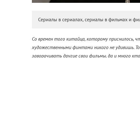
Сериалы в сериалах, сериалы в фильмах и фил
Со времен того китайца, которому приснилось, ч
художественными финтами никого не удивишь. То
заворачивать другие свои фильмы, да и много к
Есть даже специальный сайт, где собраны вымышл
же сейчас продемонстрируем вам самые небаналь
которых на указанном сайте нет, – в том числе 
Сериал «Приглашение к л