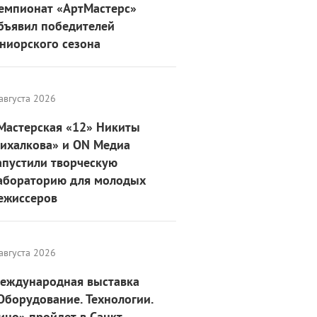
емпионат «АртМастерс»
бъявил победителей
ниорского сезона
августа 2026
Мастерская «12» Никиты
ихалкова» и ON Медиа
апустили творческую
абораторию для молодых
ежиссеров
августа 2026
еждународная выставка
Оборудование. Технологии.
ино» пройдет в Санкт-