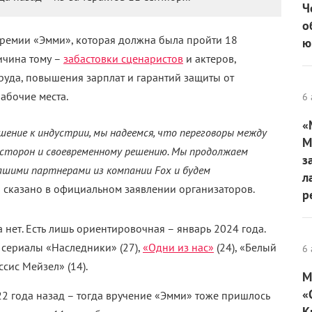
Ч
о
ремии «Эмми», которая должна была пройти 18
ю
ичина тому –
забастовки сценаристов
и актеров,
уда, повышения зарплат и гарантий защиты от
рабочие места.
6 
«
шение к индустрии, мы надеемся, что переговоры между
М
х сторон и своевременному решению. Мы продолжаем
з
ашими партнерами из компании Fox и будем
л
 сказано в официальном заявлении организаторов.
р
нет. Есть лишь ориентировочная – январь 2024 года.
 сериалы «Наследники» (27),
«Одни из нас»
(24), «Белый
6 
ссис Мейзел» (14).
М
«
2 года назад – тогда вручение «Эмми» тоже пришлось
К