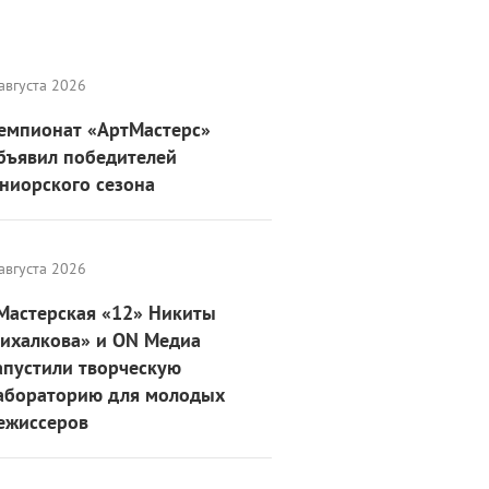
августа 2026
емпионат «АртМастерс»
бъявил победителей
ниорского сезона
августа 2026
Мастерская «12» Никиты
ихалкова» и ON Медиа
апустили творческую
абораторию для молодых
ежиссеров