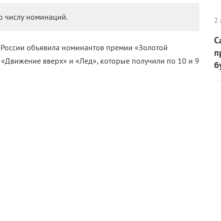
о числу номинаций.
2 
С
к России объявила номинантов премии «Золотой
п
«Движение вверх» и «Лед», которые получили по 10 и 9
б
ья Смирнова