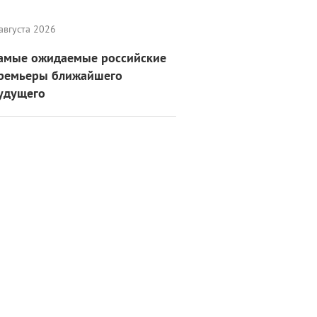
августа 2026
амые ожидаемые российские
ремьеры ближайшего
удущего