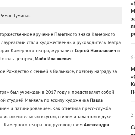
«
М
Римас Туминас.
з
л
р
 торжественное вручение Памятного знака Камерного
 лауреатами стали художественный руководитель Театра
торик Камерного театра, журналист
Сергей Николаевич
и
6 
Гоголь-центре»,
Майя Ивашкевич
.
М
е Рождество с семьей в Вильнюсе, поэтому награду за
«
К
П
ра» был учрежден в 2017 году и представляет собой
ной студией Майзель по эскизу художника
Павла
ием и патинированием. Как отметила пресс-служба
2 
ено исключительным вкусом, стилем и талантом в духе
 – Камерного театра под руководством
Александра
С
п