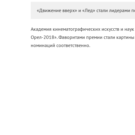
«Движение вверх» и «Лед» стали лидерами п
Академия кинематографических искусств и нау
Орел-2018». Фаворитами премии стали картины 
номинаций соответственно.
Награда будет вручена 25 января 2019 года.
Полный список:
Лучший фильм
«Война Анны», режиссер Алексей Федорченко
«Движение вверх», режиссер Антон Мегердичев
«История одного назначения», режиссер Авдот
«Лед», режиссер Олег Трофим
«Спитак», режиссер Александр Котт