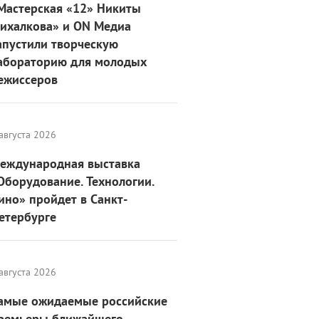
Мастерская «12» Никиты
ихалкова» и ON Медиа
апустили творческую
абораторию для молодых
ежиссеров
августа 2026
еждународная выставка
Оборудование. Технологии.
ино» пройдет в Санкт-
етербурге
августа 2026
амые ожидаемые российские
ремьеры ближайшего