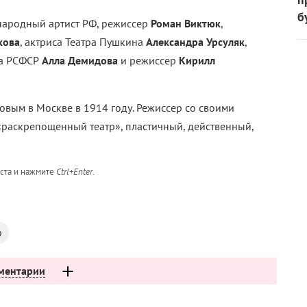
б
народный артист РФ, режиссер
Роман Виктюк
,
кова
, актриса Театра Пушкина
Александра Урсуляк
,
ка РСФСР
Алла Демидова
и режиссер
Кирилл
вым в Москве в 1914 году. Режиссер со своими
раскрепощенный театр», пластичный, действенный,
кста и нажмите
Ctrl+Enter
.
р
ментарии