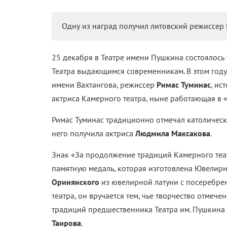
Одну из наград получил литовский режиссер 
25 декабря в Театре имени Пушкина состоялось
Театра выдающимся современникам. В этом году
имени Вахтангова, режиссер
Римас Туминас
, ис
актриса Камерного театра, ныне работающая в «
Римас Туминас традиционно отмечал католическо
него получила актриса
Людмила Максакова
.
Знак «За продолжение традиций Камерного теат
памятную медаль, которая изготовлена Ювелир
Оринянского
из ювелирной латуни с посеребрен
театра, он вручается тем, чье творчество отмеч
традиций предшественника Театра им. Пушкина
Таирова
.