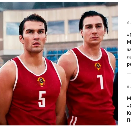
6 
«
М
з
л
р
6 
М
«
К
П