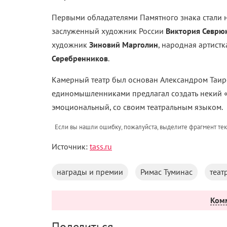
Первыми обладателями Памятного знака стали 
заслуженный художник России
Виктория Севрю
художник
Зиновий Марголин
, народная артист
Серебренников
.
Камерный театр был основан Александром Таиро
единомышленниками предлагал создать некий «
эмоциональный, со своим театральным языком.
Если вы нашли ошибку, пожалуйста, выделите фрагмент те
Источник:
tass.ru
награды и премии
Римас Туминас
теат
Ком
Поделиться