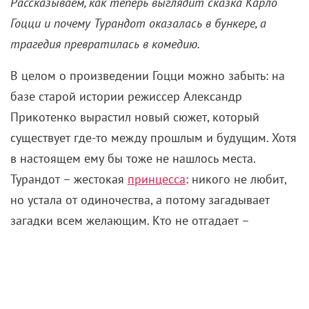
Рассказываем, как теперь выглядит сказка Карло
Гоцци и почему Турандот оказалась в бункере, а
трагедия превратилась в комедию.
В целом о произведении Гоцци можно забыть: на
базе старой истории режиссер Александр
Прикотенко вырастил новый сюжет, который
существует где-то между прошлым и будущим. Хотя
в настоящем ему бы тоже не нашлось места.
Турандот – жестокая
принцесса
: никого не любит,
но устала от одиночества, а потому загадывает
загадки всем желающим. Кто не отгадает –
отправится на плаху. Ее отец Альтоум болен, но все
еще надеется на продолжение рода, хоть и устал от
выходок дочурки. А спасти положение может
неизвестный принц, который тоже устал бежать от