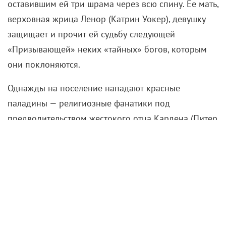
оставившим ей три шрама через всю спину. Ее мать,
верховная жрица Ленор (Катрин Уокер), девушку
защищает и прочит ей судьбу следующей
«Призывающей» неких «тайных» богов, которым
они поклоняются.
Однажды на поселение нападают красные
паладины — религиозные фанатики под
предводительством жестокого отца Кардена (Питер
Муллан), цель которых уничтожить всех обитателей
Британии, не являющихся людьми. Большая часть
деревни Нимуэ гибнет, и перед смертью мать
отдает ей меч Силы с просьбой отнести его
Мерлину (Густав Скарсгард). На своем пути девушка
встречает молодого наемника Артура (Девон
Террелл) и его сестру Моргану (Шалом Брюн-