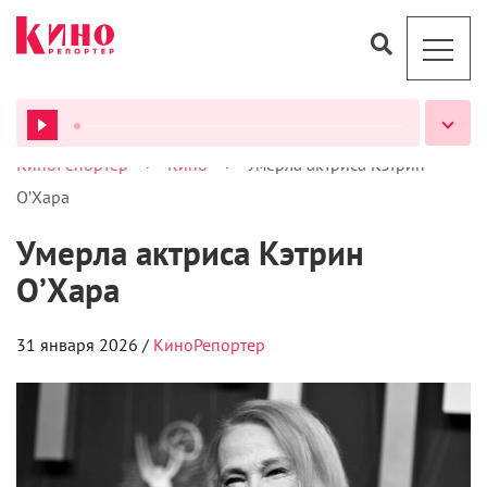
>
>
КиноРепортер
Кино
Умерла актриса Кэтрин
ВСЕ ПОДКАСТЫ
О’Хара
Умерла актриса Кэтрин
О’Хара
31 января 2026 /
КиноРепортер